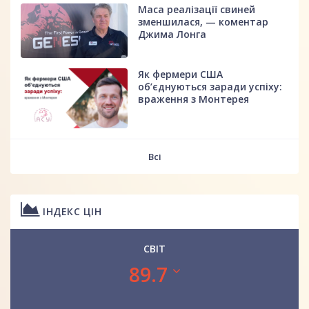
Маса реалізації свиней
зменшилася, — коментар
Джима Лонга
Як фермери США
об’єднуються заради успіху:
враження з Монтерея
Всі
ІНДЕКС ЦІН
СВІТ
89.7