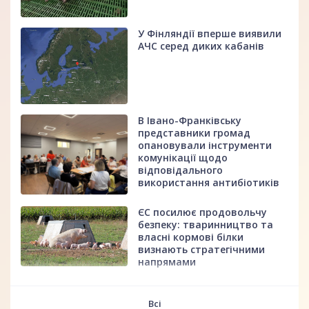
У Фінляндії вперше виявили
АЧС серед диких кабанів
В Івано-Франківську
представники громад
опановували інструменти
комунікації щодо
відповідального
використання антибіотиків
ЄС посилює продовольчу
безпеку: тваринництво та
власні кормові білки
визнають стратегічними
напрямами
fff
Всі