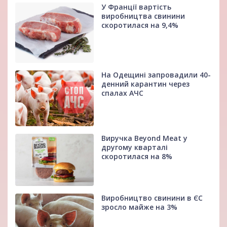
У Франції вартість
виробництва свинини
скоротилася на 9,4%
На Одещині запровадили 40-
денний карантин через
спалах АЧС
Виручка Beyond Meat у
другому кварталі
скоротилася на 8%
Виробництво свинини в ЄС
зросло майже на 3%