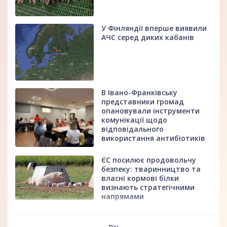
У Фінляндії вперше виявили
АЧС серед диких кабанів
В Івано-Франківську
представники громад
опановували інструменти
комунікації щодо
відповідального
використання антибіотиків
ЄС посилює продовольчу
безпеку: тваринництво та
власні кормові білки
визнають стратегічними
напрямами
fff
Всі