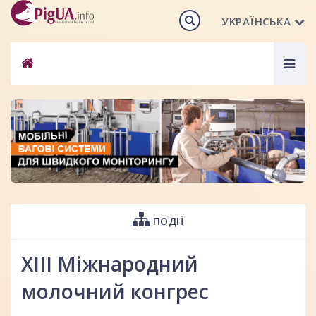
УКРАЇНСЬКА
Togg
navig
ПОДІЇ
ХІIІ Міжнародний
молочний конгрес