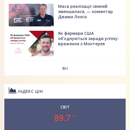
Маса реалізації свиней
зменшилася, — коментар
Джима Лонга
Як фермери США
об’єднуються заради успіху:
враження з Монтерея
Всі
ІНДЕКС ЦІН
СВІТ
89.7