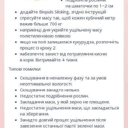
на шматочки по 1−2 см
додайте Biopuls Siloking, згідно інструкцій
спресуйте масу так, щоб кожен кубічний метр
важив більше 700 кг
наприкінці дня укрийте ущільнену масу
поліетиленовою плівкою
якщо на полі залишилася кукурудза, розпочніть
процес із кроку 2
яабезпечте захист від потрапляння кисню
в корм. Витримайте 4 тижні.
Типові помилки:
Скошування в неналежну фазу та за умов
неоптимальної вологості.
Скошування занадто низько.
Недостатнє подрібнення рослин.
Закладання маси, у якій зерно не плющене.
Недостатнє ущільнення маси, що закладається
на зберігання.
Занадто довгий процес ущільнення після
завезення останньої партії зеленої маси.