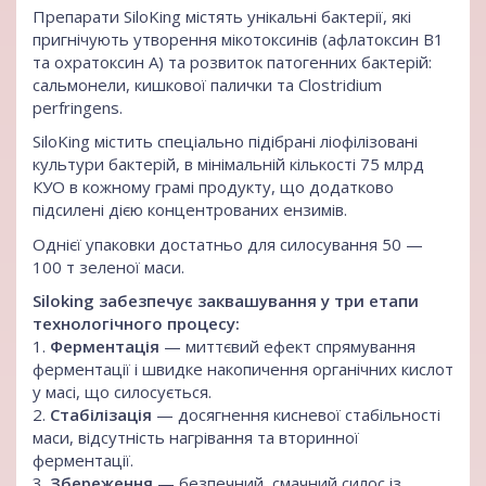
Препарати SiloKing містять унікальні бактерії, які
пригнічують утворення мікотоксинів (афлатоксин В1
та охратоксин А) та розвиток патогенних бактерій:
сальмонели, кишкової палички та Clostridium
perfringens.
SiloKing містить спеціально підібрані ліофілізовані
культури бактерій, в мінімальній кількості 75 млрд
КУО в кожному грамі продукту, що додатково
підсилені дією концентрованих ензимів.
Однієї упаковки достатньо для силосування 50 —
100 т зеленої маси.
Siloking забезпечує заквашування у три етапи
технологічного процесу:
1.
Ферментація
— миттєвий ефект спрямування
ферментації і швидке накопичення органічних кислот
у масі, що силосується.
2.
Стабілізація
— досягнення кисневої стабільності
маси, відсутність нагрівання та вторинної
ферментації.
3.
Збереження
— безпечний, смачний силос із