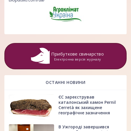
Прибуткове свинарство
Електронна версія журналу
ОСТАННІ НОВИНИ
ЄС зареєстрував
каталонський хамон Pernil
Cerretà як захищене
географічне зазначення
В Ужгороді завершився