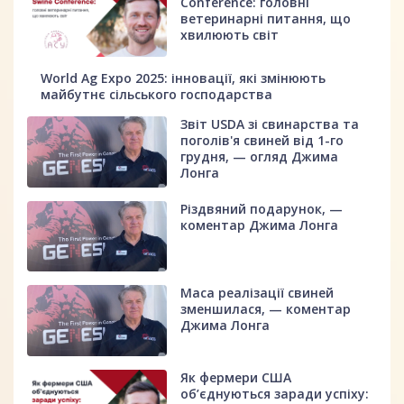
Conference: головні
ветеринарні питання, що
хвилюють світ
World Ag Expo 2025: інновації, які змінюють
майбутнє сільського господарства
Звіт USDA зі свинарства та
поголів'я свиней від 1-го
грудня, — огляд Джима
Лонга
Різдвяний подарунок, —
коментар Джима Лонга
Маса реалізації свиней
зменшилася, — коментар
Джима Лонга
Як фермери США
об’єднуються заради успіху: