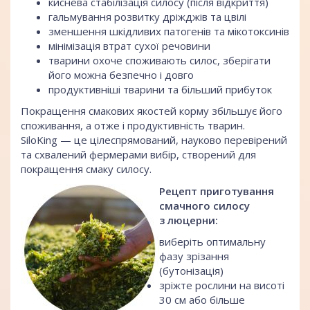
киснева стабілізація силосу (після відкриття)
гальмування розвитку дріжджів та цвілі
зменшення шкідливих патогенів та мікотоксинів
мінімізація втрат сухої речовини
тварини охоче споживають силос, зберігати
його можна безпечно і довго
продуктивніші тварини та більший прибуток
Покращення смакових якостей корму збільшує його
споживання, а отже і продуктивність тварин.
SiloKing — це цілеспрямований, науково перевірений
та схвалений фермерами вибір, створений для
покращення смаку силосу.
Рецепт приготування
смачного силосу
з люцерни:
виберіть оптимальну
фазу зрізання
(бутонізація)
зріжте рослини на висоті
30 см або більше