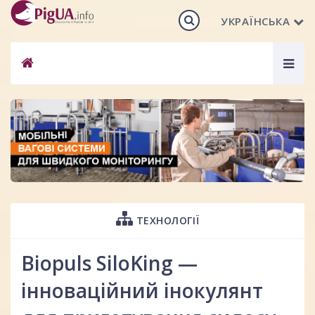
УКРАЇНСЬКА
Togg
navig
ТЕХНОЛОГІЇ
Biopuls SiloKing —
інноваційний інокулянт