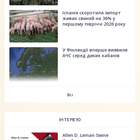
Іспанія скоротила імпорт
живих свиней на 36% у
першому півріччі 2026 року
У Фінляндії вперше виявили
АЧС серед диких кабанів
fff
Всі
ІНТЕРВ'Ю
Allen D. Leman Swine