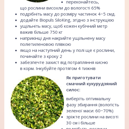
переконайтесь,
що рослини висохли до вологості 65%
подрібніть масу до розміру частинок 4−5 смд.
додайте Biopuls SiloKing, згідно з інструкцією
ущільніть масу, щоб кожен кубічний метр
важив більше 750 кг
наприкінці дня накрийте ущільнену масу
поліетиленовою плівкою
якщо на наступний день у полі ще є рослини,
починайте з кроку 2
забезпечте захист від потрапляння кисню
в корм. Інкубуйте протягом 4 тижнів
Як приготувати
смачний кукурудзяний
силос:
виберіть оптимальну
фазу збирання (вологість
зеленої маси: 60−70%)
зріжте рослини на висоті
30 см і більше
подрібніть рослини