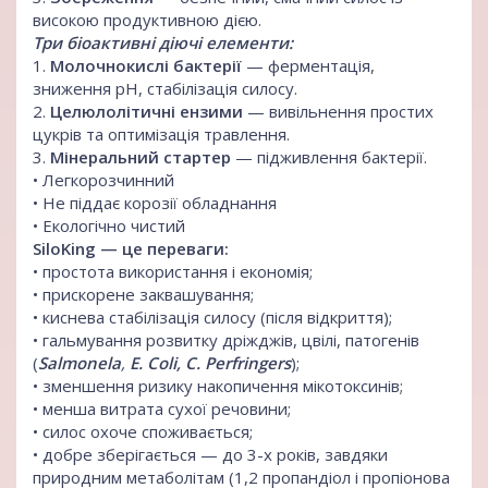
високою продуктивною дією.
Три біоактивні діючі елементи:
1.
Молочнокислі бактерії
— ферментація,
зниження pH, стабілізація силосу.
2.
Целюлолітичні ензими
— вивільнення простих
цукрів та оптимізація травлення.
3.
Мінеральний стартер
— підживлення бактерії.
• Легкорозчинний
• Не піддає корозії обладнання
• Екологічно чистий
SiloKing — це переваги:
• простота використання і економія;
• прискорене заквашування;
• киснева стабілізація силосу (після відкриття);
• гальмування розвитку дріжджів, цвілі, патогенів
(
Salmonela
,
E. Coli,
C. Perfringers
);
• зменшення ризику накопичення мікотоксинів;
• менша витрата сухої речовини;
• силос охоче споживається;
• добре зберігається — до 3-х років, завдяки
природним метаболітам (1,2 пропандіол і пропіонова