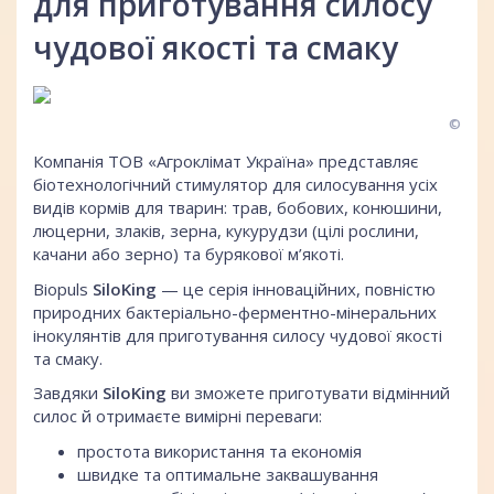
для приготування силосу
чудової якості та смаку
©
Компанія ТОВ «Агроклімат Україна» представляє
біотехнологічний стимулятор для силосування усіх
видів кормів для тварин: трав, бобових, конюшини,
люцерни, злаків, зерна, кукурудзи (цілі рослини,
качани або зерно) та бурякової м’якоті.
Biopuls
SiloKing
— це серія інноваційних, повністю
природних бактеріально-ферментно-мінеральних
інокулянтів для приготування силосу чудової якості
та смаку.
Завдяки
SiloKing
ви зможете приготувати відмінний
силос й отримаєте вимірні переваги:
простота використання та економія
швидке та оптимальне заквашування