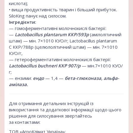
кислота);
• вища продуктивність тварин і більший прибуток.
SiloKing панує над силосом.
Інгредієнти:
— гомоферментативні молочнокислі бактерії:
—
Lactobacillus plantarum ККР/593р
(амілолітичний
штам) — мін. 7×1010 КУО/г; Lactobacillus plantarum
С ККР/788р (целюлолітичний штам) — мін. 7×1010
КУО/г,
— гетероферментативні молочнокислі бактерії:
Lactobacillus buchneri ККР 907/р
— мін.7×1010 КУО/
г;
— ензими:
ендо
— 1,4 —
бета-глюконаза, альфа-
амілаза.
Для отримання детальних інструкцій із
використання та додаткової інформації щодо цього
рішення для силосування звертайтесь
за контактами:
ТОВ «АгроКлімат Україна»: