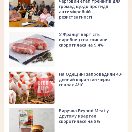
черговий етап тренінгів для
громад щодо протидії
антимікробній
резистентності
У Франції вартість
виробництва свинини
скоротилася на 9,4%
На Одещині запровадили 40-
денний карантин через
спалах АЧС
Виручка Beyond Meat у
другому кварталі
скоротилася на 8%