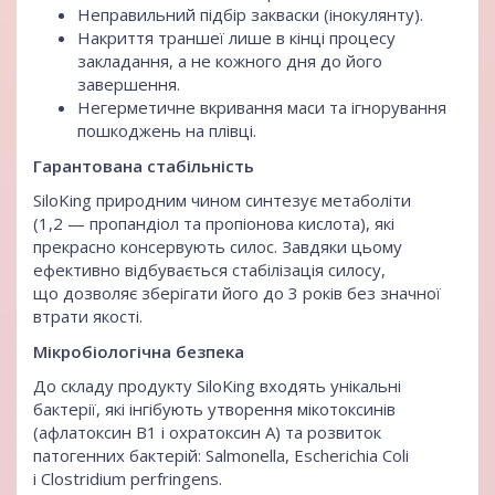
Неправильний підбір закваски (інокулянту).
Накриття траншеї лише в кінці процесу
закладання, а не кожного дня до його
завершення.
Негерметичне вкривання маси та ігнорування
пошкоджень на плівці.
Гарантована стабільність
SiloKing природним чином синтезує метаболіти
(1,2 — пропандіол та пропіонова кислота), які
прекрасно консервують силос. Завдяки цьому
ефективно відбувається стабілізація силосу,
що дозволяє зберігати його до 3 років без значної
втрати якості.
Мікробіологічна безпека
До складу продукту SiloKing входять унікальні
бактерії, які інгібують утворення мікотоксинів
(афлатоксин B1 i охратоксин A) та розвиток
патогенних бактерій: Salmonella, Escherichia Coli
i Clostridium perfringens.