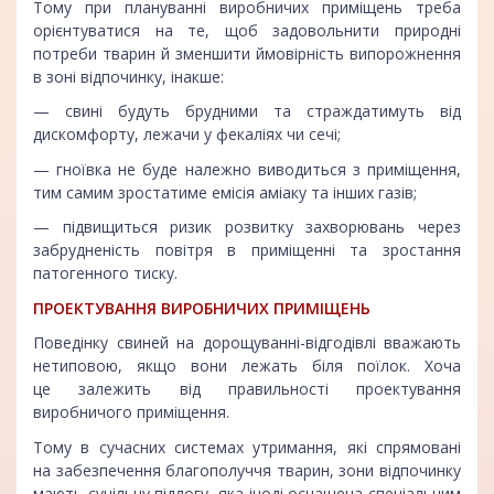
Тому при плануванні виробничих приміщень треба
орієнтуватися на те, щоб задовольнити природні
потреби тварин й зменшити ймовірність випорожнення
в зоні відпочинку, інакше:
— свині будуть брудними та страждатимуть від
дискомфорту, лежачи у фекаліях чи сечі;
— гноївка не буде належно виводиться з приміщення,
тим самим зростатиме емісія аміаку та інших газів;
— підвищиться ризик розвитку захворювань через
забрудненість повітря в приміщенні та зростання
патогенного тиску.
ПРОЕКТУВАННЯ ВИРОБНИЧИХ ПРИМІЩЕНЬ
Поведінку свиней на дорощуванні-відгодівлі вважають
нетиповою, якщо вони лежать біля поїлок. Хоча
це залежить від правильності проектування
виробничого приміщення.
Тому в сучасних системах утримання, які спрямовані
на забезпечення благополуччя тварин, зони відпочинку
мають суцільну підлогу, яка іноді оснащена спеціальним