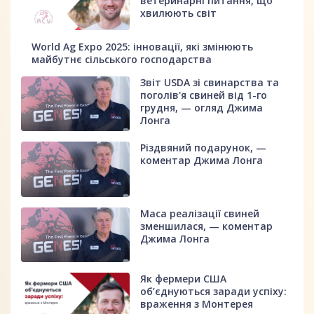
ветеринарні питання, що
хвилюють світ
World Ag Expo 2025: інновації, які змінюють
майбутнє сільського господарства
Звіт USDA зі свинарства та
поголів'я свиней від 1-го
грудня, — огляд Джима
Лонга
Різдвяний подарунок, —
коментар Джима Лонга
Маса реалізації свиней
зменшилася, — коментар
Джима Лонга
Як фермери США
об’єднуються заради успіху:
враження з Монтерея