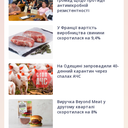
громад щодо протидії
антимікробній
резистентності
У Франції вартість
виробництва свинини
скоротилася на 9,4%
На Одещині запровадили 40-
денний карантин через
спалах АЧС
Виручка Beyond Meat у
другому кварталі
скоротилася на 8%