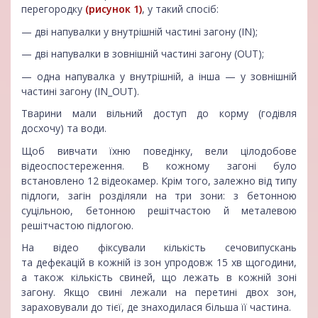
перегородку
(рисунок 1)
, у такий спосіб:
— дві напувалки у внутрішній частині загону (IN);
— дві напувалки в зовнішній частині загону (OUT);
— одна напувалка у внутрішній, а інша — у зовнішній
частині загону (IN_OUT).
Тварини мали вільний доступ до корму (годівля
досхочу) та води.
Щоб вивчати їхню поведінку, вели цілодобове
відеоспостереження. В кожному загоні було
встановлено 12 відеокамер. Крім того, залежно від типу
підлоги, загін розділяли на три зони: з бетонною
суцільною, бетонною решітчастою й металевою
решітчастою підлогою.
На відео фіксували кількість сечовипускань
та дефекацій в кожній із зон упродовж 15 хв щогодини,
а також кількість свиней, що лежать в кожній зоні
загону. Якщо свині лежали на перетині двох зон,
зараховували до тієї, де знаходилася більша її частина.