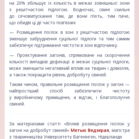
на 20% збільшує їх кількість в межах зовнішньої зони
з решітчастою підлогою. Водночас, свині схильні
до сечовипускання там, де вони п’ють, тим паче,
що обидві ці дії часто пов’язані.
— Розміщення поїлок в зоні з решітчастою підлогою
зменшує забруднення суцільної підлоги та тим самим
забезпечує підтримання чистоти в зоні відпочинку.
— Проектування загонів, спрямоване на скорочення
кількості випадків дефекації в межах суцільної підлоги,
може зменшити негативний вплив на тварин і довкілля,
а також покращити рівень добробуту свиней.
Таким чином, правильне розміщення поїлок у загоні —
найпростіший спосіб забезпечити чистоту
у виробничому приміщенні, а відтак, і благополуччя
свиней.
За матеріалами статті «Вплив розміщення поїлок у
загоні на добробут свиней»
Метью Ведзерая
, магістра
з тваринництва Університету Вагенінген, Нідерланди