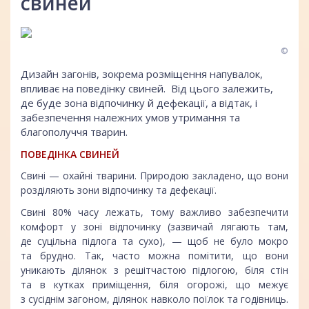
свиней
©
Дизайн загонів, зокрема розміщення напувалок,
впливає на поведінку свиней. Від цього залежить,
де буде зона відпочинку й дефекації, а відтак, і
забезпечення належних умов утримання та
благополуччя тварин.
ПОВЕДІНКА СВИНЕЙ
Свині — охайні тварини. Природою закладено, що вони
розділяють зони відпочинку та дефекації.
Свині 80% часу лежать, тому важливо забезпечити
комфорт у зоні відпочинку (зазвичай лягають там,
де суцільна підлога та сухо), — щоб не було мокро
та брудно. Так, часто можна помітити, що вони
уникають ділянок з решітчастою підлогою, біля стін
та в кутках приміщення, біля огорожі, що межує
з сусіднім загоном, ділянок навколо поїлок та годівниць.