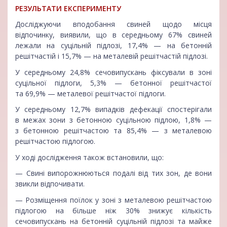
РЕЗУЛЬТАТИ
ЕКСПЕРИМЕНТУ
Досліджуючи вподобання свиней щодо місця
відпочинку, виявили, що в середньому 67% свиней
лежали на суцільній підлозі, 17,4% — на бетонній
решітчастій і 15,7% — на металевій решітчастій підлозі.
У середньому 24,8% сечовипускань фіксували в зоні
суцільної підлоги, 5,3% — бетонної решітчастої
та 69,9% — металевої решітчастої підлоги.
У середньому 12,7% випадків дефекації спостерігали
в межах зони з бетонною суцільною підлою, 1,8% —
з бетонною решітчастою та 85,4% — з металевою
решітчастою підлогою.
У ході дослідження також встановили, що:
— Свині випорожнюються подалі від тих зон, де вони
звикли відпочивати.
— Розміщення поїлок у зоні з металевою решітчастою
підлогою на більше ніж 30% знижує кількість
сечовипускань на бетонній суцільній підлозі та майже