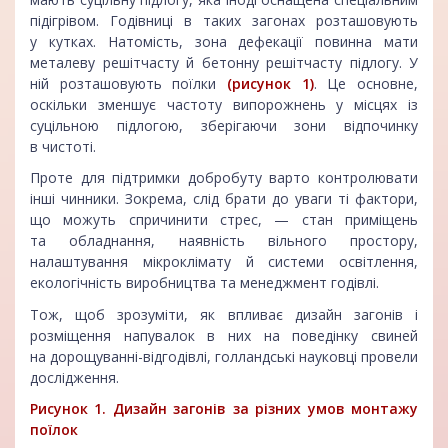
підігрівом. Годівниці в таких загонах розташовують
у кутках. Натомість, зона дефекації повинна мати
металеву решітчасту й бетонну решітчасту підлогу. У
ній розташовують поїлки
(рисунок 1)
. Це основне,
оскільки зменшує частоту випорожнень у місцях із
суцільною підлогою, зберігаючи зони відпочинку
в чистоті.
Проте для підтримки добробуту варто контролювати
інші чинники. Зокрема, слід брати до уваги ті фактори,
що можуть спричинити стрес, — стан приміщень
та обладнання, наявність вільного простору,
налаштування мікроклімату й системи освітлення,
екологічність виробництва та менеджмент годівлі.
Тож, щоб зрозуміти, як впливає дизайн загонів і
розміщення напувалок в них на поведінку свиней
на дорощуванні-відгодівлі, голландські науковці провели
дослідження.
Рисунок 1. Дизайн загонів за різних умов монтажу
поїлок