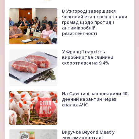
В Ужгороді завершився
черговий етап тренінгів для
громад щодо протидії
антимікробній
резистентності
У Франції вартість
виробництва свинини
скоротилася на 9,4%
На Одещині запровадили 40-
денний карантин через
спалах АЧС
Виручка Beyond Meat у
другому кварталі