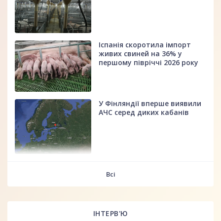
Іспанія скоротила імпорт
живих свиней на 36% у
першому півріччі 2026 року
У Фінляндії вперше виявили
АЧС серед диких кабанів
fff
Всі
ІНТЕРВ'Ю