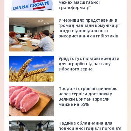
межах масштабної
трансформації
У Чернівцях представників
громад навчали комунікації
щодо відповідального
використання антибіотиків
Уряд готує пільгові кредити
для аграріїв під заставу
зібраного зерна
Продажі страв зі свининою
через сервіси доставки у
Великій Британії зросли
майже на 55%
Надійне обладнання для
повноцінної годівлі поголів'я