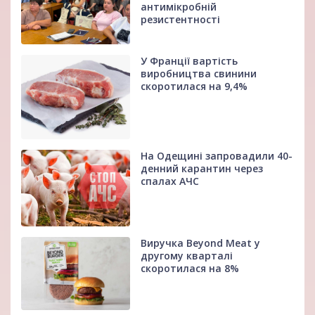
антимікробній
резистентності
У Франції вартість
виробництва свинини
скоротилася на 9,4%
На Одещині запровадили 40-
денний карантин через
спалах АЧС
Виручка Beyond Meat у
другому кварталі
скоротилася на 8%