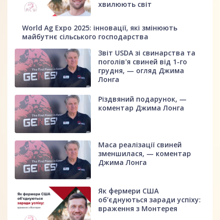
хвилюють світ
World Ag Expo 2025: інновації, які змінюють
майбутнє сільського господарства
Звіт USDA зі свинарства та
поголів'я свиней від 1-го
грудня, — огляд Джима
Лонга
Різдвяний подарунок, —
коментар Джима Лонга
Маса реалізації свиней
зменшилася, — коментар
Джима Лонга
Як фермери США
об’єднуються заради успіху:
враження з Монтерея