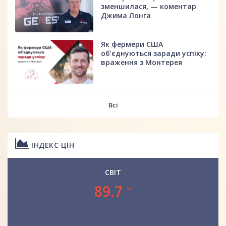
зменшилася, — коментар
Джима Лонга
Як фермери США
об’єднуються заради успіху:
враження з Монтерея
Всі
ІНДЕКС ЦІН
СВІТ
89.7