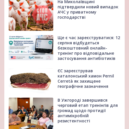
На Миколаївщині
підтвердили новий випадок
АЧС у приватному
господарстві
Ще є час зареєструватися: 12
серпня відбудеться
безкоштовний онлайн-
тренінг про відповідальне
застосування антибіотиків
ЄС зареєстрував
каталонський хамон Pernil
Cerretà як захищене
географічне зазначення
В Ужгороді завершився
черговий етап тренінгів для
громад щодо протидії
антимікробній
резистентності