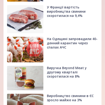
У Франції вартість
виробництва свинини
скоротилася на 9,4%
На Одещині запровадили 40-
денний карантин через
спалах АЧС
Виручка Beyond Meat у
другому кварталі
скоротилася на 8%
Виробництво свинини в ЄС
зросло майже на 3%