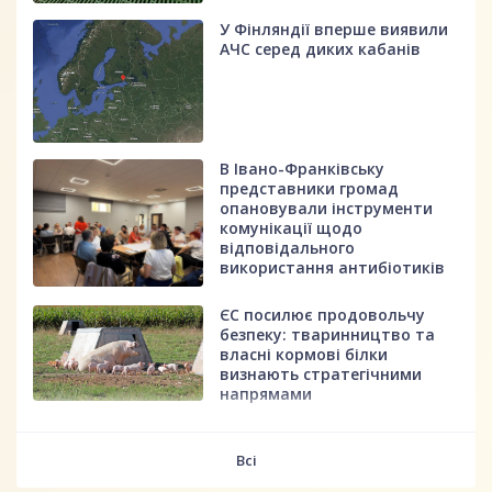
У Фінляндії вперше виявили
АЧС серед диких кабанів
В Івано-Франківську
представники громад
опановували інструменти
комунікації щодо
відповідального
використання антибіотиків
ЄС посилює продовольчу
безпеку: тваринництво та
власні кормові білки
визнають стратегічними
напрямами
fff
Всі