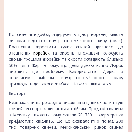
Всі свинячі відруби, лідируючі в ціноутворенні, мають
високий відсоток внутрішньо-м’язового жиру (смак).
Прагнення виростити худих свиней призвело до
знецінення
к
орей
ок
та окостів. Споживачі голосують
своїми грошима (корейки та окости складають близько
50% туші). Жарт в тому, що деякі думають, що Дюрок
вирішить цю проблему. Використання Дюрка з
невеликим вмістом внутрішньо-м’язового жиру
призводить до такого ж м’яса, тільки з іншим ім'ям.
Експорт
Незважаючи на рекордно високі ціни цінних частин туш
свиней, експорт залишається стійким. Продажі свинини
в Мексику тиждень тому склали 20 780 т. Фермерська
арифметика свідчить, що це еквівалентно понад 200
тис. товарних свиней. Мексиканський ринок свиней