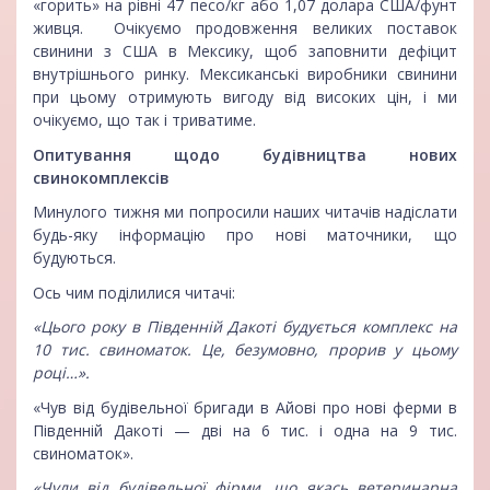
«горить» на рівні 47 песо/кг або 1,07 долара США/фунт
живця. Очікуємо продовження великих поставок
свинини з США в Мексику, щоб заповнити дефіцит
внутрішнього ринку. Мексиканські виробники свинини
при цьому отримують вигоду від високих цін, і ми
очікуємо, що так і триватиме.
Опитування щодо будівництва нових
свинокомплексів
Минулого тижня ми попросили наших читачів надіслати
будь-яку інформацію про нові маточники, що
будуються.
Ось чим поділилися читачі:
«Цього року в Південній Дакоті будується комплекс на
10 тис. свиноматок. Це, безумовно, прорив у цьому
році…».
«Чув від будівельної бригади в Айові про нові ферми в
Південній Дакоті — дві на 6 тис. і одна на 9 тис.
свиноматок».
«Чули від будівельної фірми, що якась ветеринарна