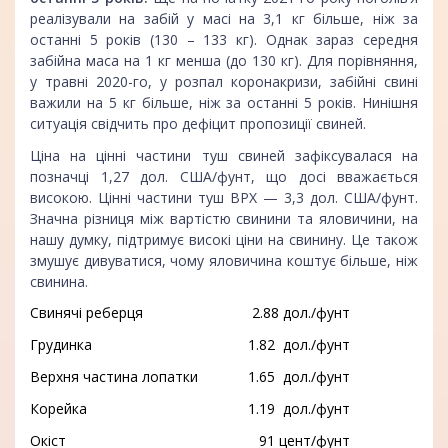
реалізували на забій у масі на 3,1 кг більше, ніж за
останні 5 років (130 – 133 кг). Однак зараз середня
забійна маса на 1 кг менша (до 130 кг). Для порівняння,
у травні 2020-го, у розпал коронакризи, забійні свині
важили на 5 кг більше, ніж за останні 5 років. Нинішня
ситуація свідчить про дефіцит пропозиції свиней.
Ціна на цінні частини туш свиней зафіксувалася на
позначці 1,27 дол. США/фунт, що досі вважається
високою. Цінні частини туш ВРХ — 3,3 дол. США/фунт.
Значна різниця між вартістю свинини та яловичини, на
нашу думку, підтримує високі ціни на свинину. Це також
змушує дивуватися, чому яловичина коштує більше, ніж
свинина.
Свинячі реберця
2.88
дол.
/фунт
Грудинка
1.82 дол./фунт
Верхня частина лопатки
1.65 дол./фунт
Корейка
1.19 дол./фунт
Окіст
91 цент
/фунт