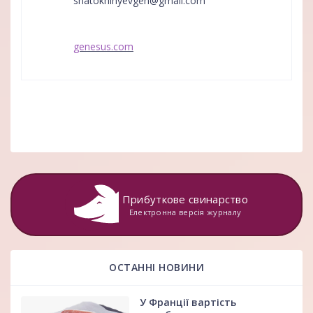
shatokhinyevgen@gmail.com
genesus.com
Прибуткове свинарство
Електронна версія журналу
ОСТАННІ НОВИНИ
У Франції вартість