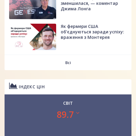
зменшилася, — коментар
Джима Лонга
Як фермери США
об’єднуються заради успіху:
враження з Монтерея
Всі
ІНДЕКС ЦІН
СВІТ
89.7