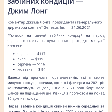
забійних кондицій —
Джим Лонг
Коментар Джима Лонга, президента і генерального
директора компанії Genesus Inc. — 31.06.2021
Ф'ючерси на свиней забійних кондицій на період
червень-жовтень сягнули нових рекордів минулої
п'ятниці:
червень — $117
липень — $119
серпень — $116
жовтень — $ 94
Далеко від прогнозів горе-аналітиків, які в серпні
минулого року пророчили, що літні ф'ючерси на 2021 рік
коштуватимуть 75 дол., і що в 2021 році буде мало
шансів на підвищення цін. Різниця з прогнозом на понад
80 дол. на голову.
Наразі забійна кондиція свиней нижча середньої за
останні 5 років.
Ще на початку 2021-го року поголів’я