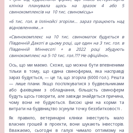
клініка планувала щось на зразок 4 або 5
свинокомплексів на 10 тис. свиномісць»
«6 тис. гол. в Іллінойсі згоріли... зараз працюють над
відновленням…»
«Свинокомплекс на 10 тис. свиноматок будується в
Південній Дакоті в цьому році, ще один на 3 тис. гол. в
Південній Міннесоті + в 2022 році збудують
свинокомплекс на 5-10 тис. гол.??? Не офіційно».
Ось, що ми маємо. Схоже, що можна бути впевненими
тільки в тому, що єдина свиноферма, яка насправді
зараз будується, — це та, що згоріла (6000 гол.). Решта
— лише плани. Якщо поспілкуватися з будівельниками
або фахівцями з обладнання, більшість свиноферм
будуть щось говорити, але завжди знайдеться причина,
чому вони не будуються. Високі ціни на корми та
витрати на будівництво зсунули точку беззбитковості .
Як правило, ветеринарні клініки інвестують мало
власних грошей в проекти, вони шукають інвесторів.
Вважаємо, сьогодні в галузі чимало оптимізму на