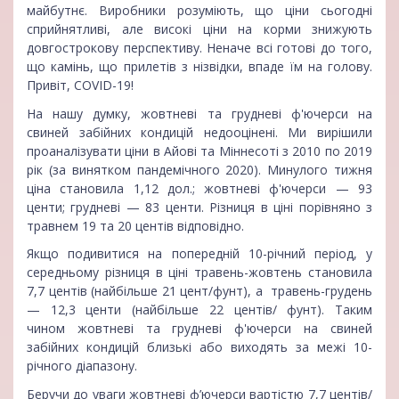
майбутнє. Виробники розуміють, що ціни сьогодні
сприйнятливі, але високі ціни на корми знижують
довгострокову перспективу. Неначе всі готові до того,
що камінь, що прилетів з нізвідки, впаде їм на голову.
Привіт, COVID-19!
На нашу думку, жовтневі та грудневі ф'ючерси на
свиней забійних кондицій недооцінені. Ми вирішили
проаналізувати ціни в Айові та Міннесоті з 2010 по 2019
рік (за винятком пандемічного 2020). Минулого тижня
ціна становила 1,12 дол.; жовтневі ф'ючерси — 93
центи; грудневі — 83 центи. Різниця в ціні порівняно з
травнем 19 та 20 центів відповідно.
Якщо подивитися на попередній 10-річний період, у
середньому різниця в ціні травень-жовтень становила
7,7 центів (найбільше 21 цент/фунт), а травень-грудень
— 12,3 центи (найбільше 22 центів/ фунт). Таким
чином жовтневі та грудневі ф'ючерси на свиней
забійних кондицій близькі або виходять за межі 10-
річного діапазону.
Беручи до уваги жовтневі ф’ючерси вартістю 7,7 центів/