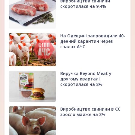
виробництва свинини
скоротилася на 9,4%
На Одещині запровадили 40-
денний карантин через
спалах АЧС
Виручка Beyond Meat у
другому кварталі
скоротилася на 8%
Виробництво свинини в ЄС
зросло майже на 3%