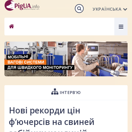
УКРАЇНСЬКА
Togg
navig
ІНТЕРВ'Ю
Нові рекорди цін
ф’ючерсів на свиней