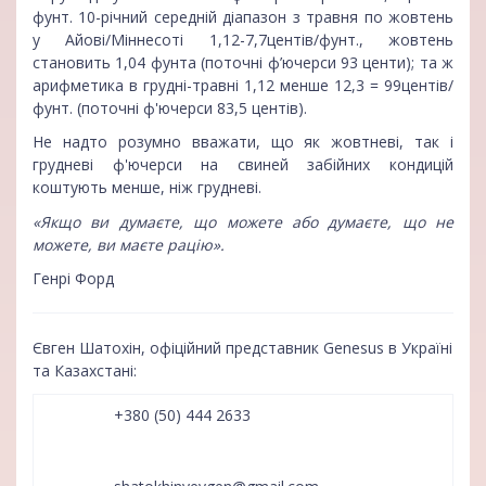
фунт. 10-річний середній діапазон з травня по жовтень
у Айові/Міннесоті 1,12-7,7центів/фунт., жовтень
становить 1,04 фунта (поточні ф’ючерси 93 центи); та ж
арифметика в грудні-травні 1,12 менше 12,3 = 99центів/
фунт. (поточні ф'ючерси 83,5 центів).
Не надто розумно вважати, що як жовтневі, так і
грудневі ф'ючерси на свиней забійних кондицій
коштують менше, ніж грудневі.
«Якщо ви думаєте, що можете або думаєте, що не
можете, ви маєте рацію».
Генрі Форд
Євген Шатохін, офіційний представник Genesus в Україні
та Казахстані:
+380 (50) 444 2633