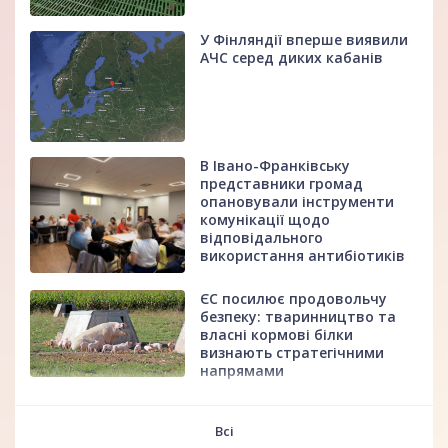
У Фінляндії вперше виявили
АЧС серед диких кабанів
В Івано-Франківську
представники громад
опановували інструменти
комунікації щодо
відповідального
використання антибіотиків
ЄС посилює продовольчу
безпеку: тваринництво та
власні кормові білки
визнають стратегічними
напрямами
fff
Всі