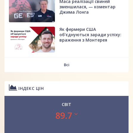
Маса реалізації свиней
зменшилася, — коментар
Джима Лонга
Як фермери США
об’єднуються заради успіху:
враження з Монтерея
Всі
ІНДЕКС ЦІН
СВІТ
89.7