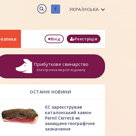
УКРАЇНСЬКА
безпека
Вхід
Реєстріція
Прибуткове свинарство
Електронна версія журналу
ОСТАННІ НОВИНИ
ЄС зареєстрував
каталонський хамон
Pernil Cerretà як
захищене географічне
зазначення