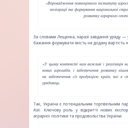
«Впровадження повноцінного інституту агростр
меліорації та формування національної стра
розвитку аграрного секто
За словами Лещенка, наразі завдання уряду — 
бажання формувати якість на додану вартість на
«У цьому контексті нам важливі і реалізація на
нових агрохабів, і забезпечення розвитку ніше
на забезпечення с/г продукцією країн, які в
урядовець.
Так, Україна є потенціальним торгівельним пар
Азії. Ключову роль у відкритті нових експор
аграрної політики та продовольства України.