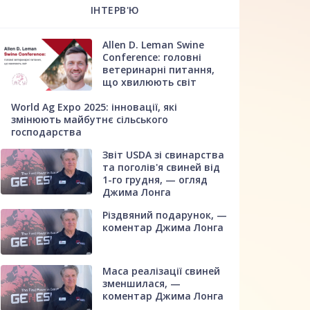
ІНТЕРВ'Ю
Allen D. Leman Swine
Conference: головні
ветеринарні питання,
що хвилюють світ
World Ag Expo 2025: інновації, які
змінюють майбутнє сільського
господарства
Звіт USDA зі свинарства
та поголів'я свиней від
1-го грудня, — огляд
Джима Лонга
Різдвяний подарунок, —
коментар Джима Лонга
Маса реалізації свиней
зменшилася, —
коментар Джима Лонга