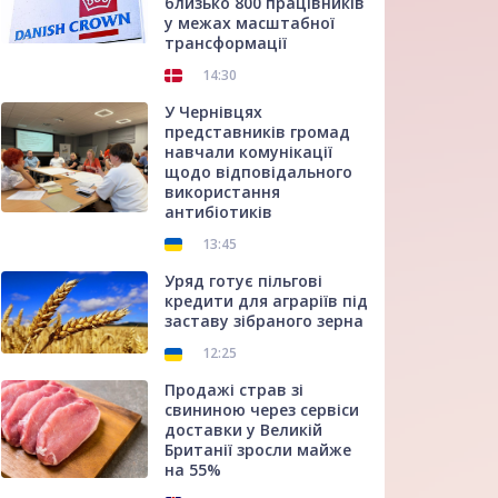
близько 800 працівників
у межах масштабної
трансформації
14:30
У Чернівцях
представників громад
навчали комунікації
щодо відповідального
використання
антибіотиків
13:45
Уряд готує пільгові
кредити для аграріїв під
заставу зібраного зерна
12:25
Продажі страв зі
свининою через сервіси
доставки у Великій
Британії зросли майже
на 55%