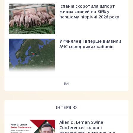
Іспанія скоротила імпорт
живих свиней на 36% у
першому півріччі 2026 року
У Фінляндії вперше виявили
АЧС серед диких кабанів
fff
Всі
ІНТЕРВ'Ю
Allen D. Leman Swine
Conference: головні
ветеринарні питання, що