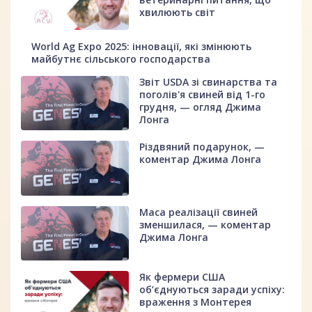
хвилюють світ
World Ag Expo 2025: інновації, які змінюють
майбутнє сільського господарства
Звіт USDA зі свинарства та
поголів'я свиней від 1-го
грудня, — огляд Джима
Лонга
Різдвяний подарунок, —
коментар Джима Лонга
Маса реалізації свиней
зменшилася, — коментар
Джима Лонга
Як фермери США
об’єднуються заради успіху:
враження з Монтерея