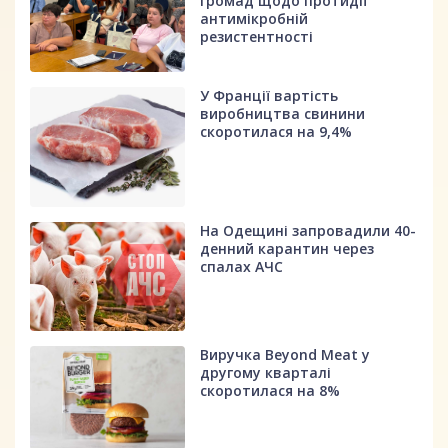
громад щодо протидії
антимікробній
резистентності
У Франції вартість
виробництва свинини
скоротилася на 9,4%
На Одещині запровадили 40-
денний карантин через
спалах АЧС
Виручка Beyond Meat у
другому кварталі
скоротилася на 8%