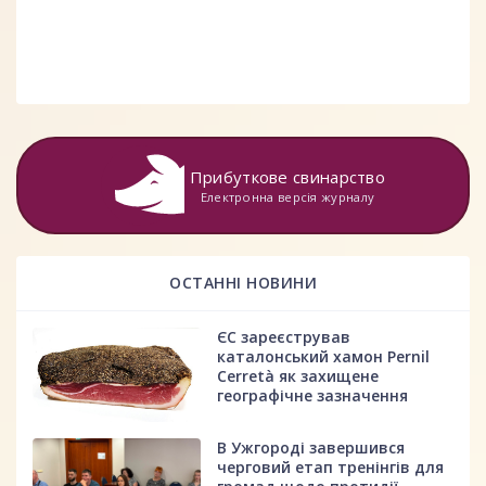
Прибуткове свинарство
Електронна версія журналу
ОСТАННІ НОВИНИ
ЄС зареєстрував
каталонський хамон Pernil
Cerretà як захищене
географічне зазначення
В Ужгороді завершився
черговий етап тренінгів для