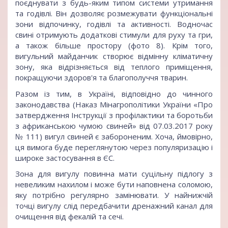
поєднувати з будь-яким типом системи утримання
та годівлі. Він дозволяє розмежувати функціональні
зони відпочинку, годівлі та активності. Водночас
свині отримують додаткові стимули для руху та гри,
а також більше простору (фото 8). Крім того,
вигульний майданчик створює відмінну кліматичну
зону, яка відрізняється від теплого приміщення,
покращуючи здоров'я та благополуччя тварин.
Разом із тим, в Україні, відповідно до чинного
законодавства (Наказ Мінагрополітики України «Про
затвердження Інструкції з профілактики та боротьби
з африканською чумою свиней» від 07.03.2017 року
№ 111) вигул свиней є забороненим. Хоча, ймовірно,
ця вимога буде переглянутою через популяризацію і
широке застосування в ЄС.
Зона для вигулу повинна мати суцільну підлогу з
невеликим нахилом і може бути наповнена соломою,
яку потрібно регулярно замінювати. У найнижчій
точці вигулу слід передбачити дренажний канал для
очищення від фекалій та сечі.