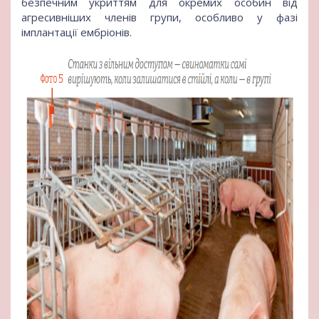
безпечним укриттям для окремих особин від
агресивніших членів групи, особливо у фазі
імплантації ембріонів.