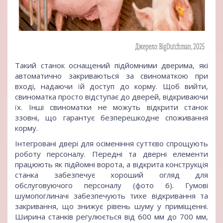
Такий станок оснащений підйомними дверима, які
автоматично закриваються за свиноматкою при
вході, надаючи їй доступ до корму. Щоб вийти,
свиноматка просто відступає до дверей, відкриваючи
їх. Інші свиноматки не можуть відкрити станок
ззовні, що гарантує безперешкодне споживання
корму.
Інтегровані двері для осіменіння суттєво спрощують
роботу персоналу. Передні та дверні елементи
працюють як підйомні ворота, а відкрита конструкція
станка забезпечує хороший огляд для
обслуговуючого персоналу (фото 6). Гумові
шумопоглиначі забезпечують тихе відкривання та
закривання, що знижує рівень шуму у приміщенні.
Ширина станків регулюється від 600 мм до 700 мм,