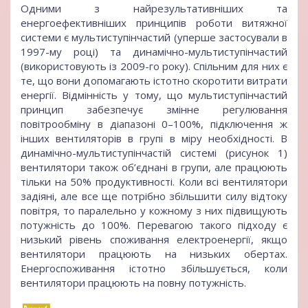
Одними з найрезультативніших та
енергоефективніших принципів роботи витяжної
системи є мультиступінчастий (уперше застосували в
1997-му році) та динамічно-мультиступінчастий
(використовують із 2009-го року). Спільним для них є
те, що вони допомагають істотно скоротити витрати
енергії. Відмінність у тому, що мультиступінчастий
принцип забезпечує змінне регулювання
повітрообміну в діапазоні 0–100%, підключення ж
інших вентиляторів в групі в міру необхідності. В
динамічно-мультиступінчастій системі (рисунок 1)
вентилятори також об’єднані в групи, але працюють
тільки на 50% продуктивності. Коли всі вентилятори
задіяні, але все ще потрібно збільшити силу відтоку
повітря, то паралельно у кожному з них підвищують
потужність до 100%. Перевагою такого підходу є
низький рівень споживання електроенергії, якщо
вентилятори працюють на низьких обертах.
Енергоспоживання істотно збільшується, коли
вентилятори працюють на повну потужність.