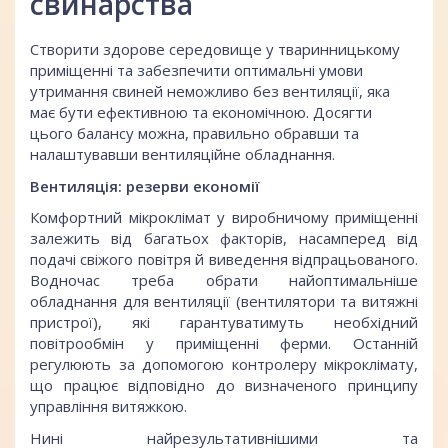
свинарства
Створити здорове середовище у тваринницькому
приміщенні та забезпечити оптимальні умови
утримання свиней неможливо без вентиляції, яка
має бути ефективною та економічною. Досягти
цього балансу можна, правильно обравши та
налаштувавши вентиляційне обладнання.
Вентиляція: резерви економії
Комфортний мікроклімат у виробничому приміщенні
залежить від багатьох факторів, насамперед від
подачі свіжого повітря й виведення відпрацьованого.
Водночас треба обрати найоптимальніше
обладнання для вентиляції (вентилятори та витяжні
пристрої), які гарантуватимуть необхідний
повітрообмін у приміщенні ферми. Останній
регулюють за допомогою контролеру мікроклімату,
що працює відповідно до визначеного принципу
управління витяжкою.
Нині найрезультативнішими та