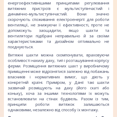
енергоефективнішими принципами регулювання
витяжних пристроїв є мультиступінчастий і
динамічно-мультиступінчастий. Вони значно
скорочують споживання електроенергії для роботи
вентиляції, не знижуючи її ефективності, проте не
допоможуть заощадити, якщо шахти та
вентилятори підібрані неправильно й за своїми
характеристиками та дизайном оптимально не
поєднуються.
Витяжні шахти можна скомпонувати, враховуючи
особливості нахилу даху, тип і розташування корпусу
ферми. Розміщення витяжних шахт у виробничому
приміщенні може відрізнятися залежно від побажань
власників і нормативних вимог, що діють у
конкретній країні. Приміром, у Данії такі шахти
зазвичай розміщують на даху (його скаті або
коньку), хоча за іншими технологіями їх можуть
встановлювати на стінах будівель. Разом із тим,
принципи роботи витяжок залишаються
однаковими, незалежно від способу їх монтажу.