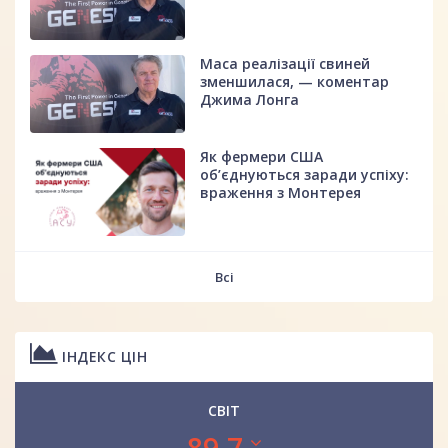
Маса реалізації свиней
зменшилася, — коментар
Джима Лонга
Як фермери США
об’єднуються заради успіху:
враження з Монтерея
Всі
ІНДЕКС ЦІН
СВІТ
89.7