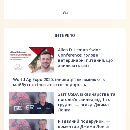
fff
Всі
ІНТЕРВ'Ю
Allen D. Leman Swine
Conference: головні
ветеринарні питання, що
хвилюють світ
World Ag Expo 2025: інновації, які змінюють
майбутнє сільського господарства
Звіт USDA зі свинарства та
поголів'я свиней від 1-го
грудня, — огляд Джима
Лонга
Різдвяний подарунок, —
коментар Джима Лонга