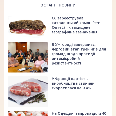
ОСТАННІ НОВИНИ
ЄС зареєстрував
каталонський хамон Pernil
Cerretà як захищене
географічне зазначення
В Ужгороді завершився
черговий етап тренінгів для
громад щодо протидії
антимікробній
резистентності
У Франції вартість
виробництва свинини
скоротилася на 9,4%
На Одещині запровадили 40-