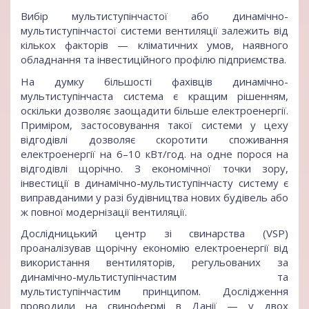
Вибір мультиступінчастої або динамічно-
мультиступінчастої системи вентиляції залежить від
кількох факторів — кліматичних умов, наявного
обладнання та інвестиційного профілю підприємства.
На думку більшості фахівців динамічно-
мультиступінчаста система є кращим рішенням,
оскільки дозволяє заощадити більше електроенергії.
Приміром, застосовування такої системи у цеху
відгодівлі дозволяє скоротити споживання
електроенергії на 6–10 кВт/год. на одне порося на
відгодівлі щорічно. З економічної точки зору,
інвестиції в динамічно-мультиступінчасту систему є
виправданими у разі будівництва нових будівель або
ж повної модернізації вентиляції.
Дослідницький центр зі свинарства (VSP)
проаналізував щорічну економію електроенергії від
використання вентиляторів, регульованих за
динамічно-мультиступінчастим та
мультиступінчастим принципом. Дослідження
проводили на свинофермі в Данії — у двох