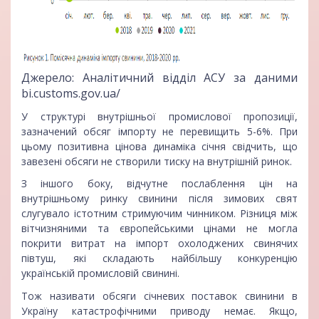
Джерело: Аналітичний відділ АСУ за даними
bi.customs.gov.ua/
У структурі внутрішньої промислової пропозиції,
зазначений обсяг імпорту не перевищить 5-6%. При
цьому позитивна цінова динаміка січня свідчить, що
завезені обсяги не створили тиску на внутрішній ринок.
З іншого боку, відчутне послаблення цін на
внутрішньому ринку свинини після зимових свят
слугувало істотним стримуючим чинником. Різниця між
вітчизняними та європейськими цінами не могла
покрити витрат на імпорт охолоджених свинячих
півтуш, які складають найбільшу конкуренцію
українській промисловій свинині.
Тож називати обсяги січневих поставок свинини в
Україну катастрофічними приводу немає. Якщо,