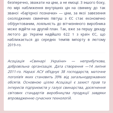
безперечно, зважати на ціни, а не емоції. З іншого боку,
по мірі наближення внутрішніх цін на свинину до так
званої «бар’єрної позначки» ― ціни, за якої завезення
охолоджених свинячих півтуш з ЄС стає економічно
обґрунтованим, лояльність до вітчизняного виробника
може відійти на другий план. Так, вже за першу декаду
лютого до України надійшло 622 т з країн ЄС, що
наближається до середніх темпів імпорту в лютому
2019-го.
Асоціація «Cвинарі України»
— неприбуткова,
добровільна організація. Дата створення —14 липня
2011-го. Наразі АСУ об’єднує 38 господарств, маточне
поголів’я яких становить 39% від загальнодержавних
обсягів. Основною ціллю Асоціації є захист прав та
інтересів підприємств у галузі свинарства, досягнення
світових стандартів виробництва продукції завдяки
впровадженню сучасних технологій.