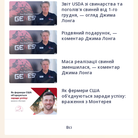
Звіт USDA зі свинарства та
поголів'я свиней від 1-го
грудня, — огляд Джима
Лонга
Різдвяний подарунок, —
коментар Джима Лонга
Маса реалізації свиней
зменшилася, — коментар
Джима Лонга
Як фермери США
об’єднуються заради успіху:
враження з Монтерея
Всі