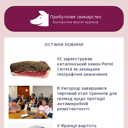
Прибуткове свинарство
Електронна версія журналу
ОСТАННІ НОВИНИ
ЄС зареєстрував
каталонський хамон Pernil
Cerretà як захищене
географічне зазначення
В Ужгороді завершився
черговий етап тренінгів для
громад щодо протидії
антимікробній
резистентності
У Франції вартість