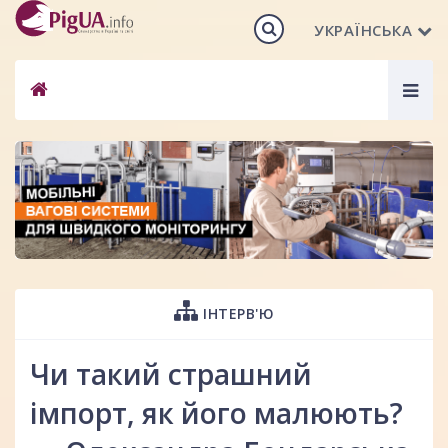
УКРАЇНСЬКА
Togg
navig
ІНТЕРВ'Ю
Чи такий страшний
імпорт, як його малюють?