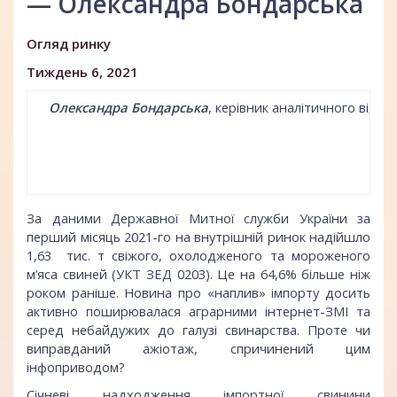
— Олександра Бондарська
Огляд ринку
Тиждень 6, 2021
Олександра Бондарська
, керівник аналітичного відділ
За даними Державної Митної служби України за
перший місяць 2021-го на внутрішній ринок надійшло
1,63 тис. т свіжого, охолодженого та мороженого
м’яса свиней (УКТ ЗЕД 0203). Це на 64,6% більше ніж
роком раніше. Новина про «наплив» імпорту досить
активно поширювалася аграрними інтернет-ЗМІ та
серед небайдужих до галузі свинарства. Проте чи
виправданий ажіотаж, спричинений цим
інфоприводом?
Січневі надходження імпортної свинини