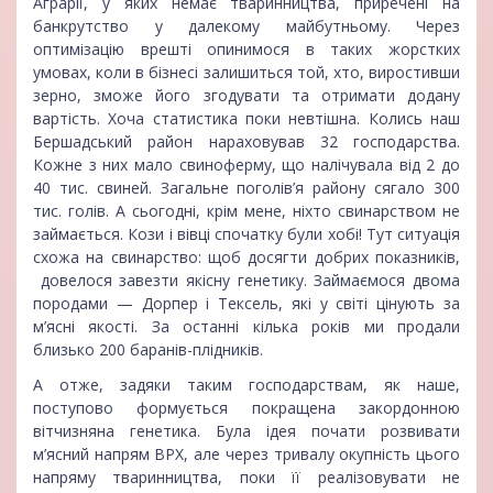
Аграрії, у яких немає тваринництва, приречені на
банкрутство у далекому майбутньому. Через
оптимізацію врешті опинимося в таких жорстких
умовах, коли в бізнесі залишиться той, хто, виростивши
зерно, зможе його згодувати та отримати додану
вартість. Хоча статистика поки невтішна. Колись наш
Бершадський район нараховував 32 господарства.
Кожне з них мало свиноферму, що налічувала від 2 до
40 тис. свиней. Загальне поголів’я району сягало 300
тис. голів. А сьогодні, крім мене, ніхто свинарством не
займається. Кози і вівці спочатку були хобі! Тут ситуація
схожа на свинарство: щоб досягти добрих показників,
довелося завезти якісну генетику. Займаємося двома
породами — Дорпер і Тексель, які у світі цінують за
м’ясні якості. За останні кілька років ми продали
близько 200 баранів-плідників.
А отже, задяки таким господарствам, як наше,
поступово формується покращена закордонною
вітчизняна генетика. Була ідея почати розвивати
м’ясний напрям ВРХ, але через тривалу окупність цього
напряму тваринництва, поки її реалізовувати не