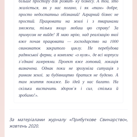
більше простору для розвит- ку бізнесу. А той, хто
жаліється, як у нас погано, і як «там» добре,
просто недостатньо обізнаний! Аграрний бізнес не
простий. Працювати на землі і з тваринами
зможеш, тільки якщо любиш цю справу! За
примусом не вийде! Я маю мрію, над реалізацію якої
вже почав працювати — господарство на 1000
свиноматок закритого циклу. Не перебудова
радянської ферми, а комплекс «з нуля», де всі корпуси
з’єднані галереями. Проект вже готовий, локація
визначена. Однак поки не зрозуміла ситуація з
ринком землі, за будівництво братися не будемо. А
там життя покаже. Бо ідей у нас багато. На
скільки вистачить здоров’я і сил, стільки й
зробимо!».
За матеріалами журналу
«Прибуткове Свинарство»
,
жовтень 2020.