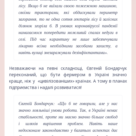
лісу. Якщо б не виїхали своєю пожежною машиною,
своїми тракторами, які обдискували периметр
загорання, то не одна сотня гектарів лісу й залісних
ділянок згоріла б. В умовах коронавірусої пандемії
намагаємося попередити можливий спалах недуги в
селі. Під час карантину не лише забезпечували
лікарню всіма необхідними засобами захисту, а
навіть вулиці знезаражували дезінфіктантами».
Незважаючи на певні складнощі, Євгеній Бондарчук
переконаний, що бути фермером в Україні значно
краще, ніж у «цивілізованіших» країнах. А тому в планах
підприємства і надалі розвиватися!
Євгеній Бондарчук: «Що б не говорили, але у нас
значно лояльніші умови роботи. Так, в Україні немає
стабільності, проте ми маємо значно більше свобод
і шляхів вирішення проблем. Навіть наше
недосконале законодавство у багатьох аспектах дає