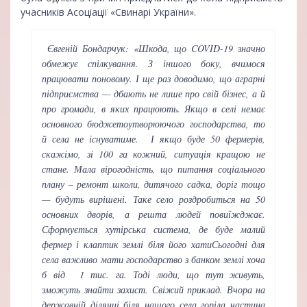
учасників Асоціації «Свинарі України».
Євгеній Бондарчук: «Шкода, що COVID-19 значно
обмежує спілкування. З іншого боку, вчимося
працювати поновому. І ще раз доводимо, що аграрні
підприємства — дбають не лише про свій бізнес, а й
про громади, в яких працюють. Якщо в селі немає
основного бюджетоутворюючого господарства, то
й села не існуватиме. І якщо буде 50 фермерів,
скажімо, зі 100 га кожний, ситуація кращою не
стане. Мала вірогодність, що питання соціального
плану – ремонт школи, дитячого садка, доріг тощо
— будуть вирішені. Таке село роздробиться на 50
основних дворів, а решта людей повиїжджає.
Сформується хутірська система, де буде малий
фермер і клаптик землі біля його хатиСьогодні для
села важливо мати господарство з банком землі хоча
б від 1 тис. га. Тоді люди, що тут живуть,
зможуть знайти захист. Свіжий приклад. Вчора на
державній ділянці біля нашого села горіла частина