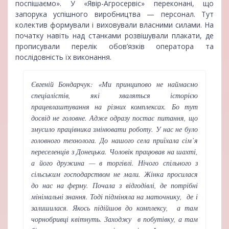
поспішаємо». У «Явір-Агросервіс» переконані, що
запорука успішного виробництва — персонал. Тут
колектив формували і виховували власними силами. На
початку навіть над станками розвішували плакати, де
прописували перелік обов’язків оператора та
послідовність їх виконання.
Євгеній Бондарчук: «Ми принципово не наймаємо
спеціалістів, які хваляться історією
працевлаштування на різних комплексах. Бо тут
досвід не головне. Адже одразу постає питання, що
змусило працівника змінювати роботу. У нас не було
головного технолога. До нашого села приїхала сім’я
переселенців з Донецька. Чоловік працював на шахті,
а його дружина — в торгівлі. Нічого спільного з
сільським господарством не мали. Жінка просилася
до нас на ферму. Почала з відгодівлі, де потрібні
мінімальні знання. Тоді підміняла на маточнику, де і
залишилася. Якось підійшов до комплексу, а там
чорнобривці квітнуть. Заходжу в побутівку, а там