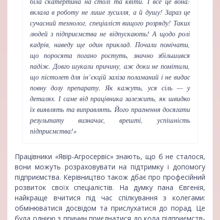
біла скатертина на столі та квіти. І все це вона:
вклала в роботу не лише зусилля, а й душу! Зараз це
сучасний технолог, спеціаліст вищого розряду! Таких
людей з підприємства не відпускають! А щодо ролі
кадрів, наведу ще один приклад. Почали помічати,
що поросята погано ростуть, значно збільшився
падіж. Довго шукали причину, аж доки не помітили,
що пістолет для ін’єкцій заліза поламаний і не видає
повну дозу препарату. Як кажуть, уся сіль — у
деталях. І саме від працівника залежить, як швидко
їх виявлять та виправлять. Його прагнення досягати
результату визначає, врешті, успішність
підприємства!»
Працівники «Явір-Агросервіс» знають, що б не сталося,
вони можуть розраховувати на підтримку і допомогу
підприємства. Керівництво також дбає про професійний
розвиток своїх спеціалістів. На думку пана Євгенія,
найкраще вчитися під час спілкування з колегами:
обмінюватися досвідом та прислухатися до порад. Це
була однією з причин приєднатися до кола підприємств-