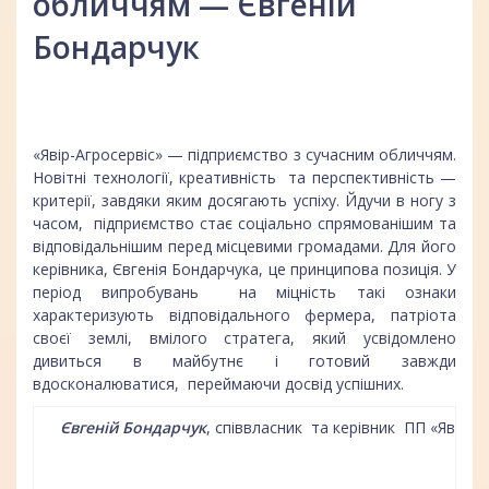
обличчям — Євгеній
Бондарчук
«Явір-Агросервіс» — підприємство з сучасним обличчям.
Новітні технології, креативність та перспективність —
критерії, завдяки яким досягають успіху. Йдучи в ногу з
часом, підприємство стає соціально спрямованішим та
відповідальнішим перед місцевими громадами. Для його
керівника, Євгенія Бондарчука, це принципова позиція. У
період випробувань на міцність такі ознаки
характеризують відповідального фермера, патріота
своєї землі, вмілого стратега, який усвідомлено
дивиться в майбутнє і готовий завжди
вдосконалюватися, переймаючи досвід успішних.
Євгеній Бондарчук
, співвласник та керівник ПП «Явір- А