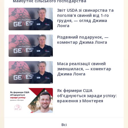
майбутнє сільського господарства
Звіт USDA зі свинарства та
поголів'я свиней від 1-го
грудня, — огляд Джима
Лонга
Різдвяний подарунок, —
коментар Джима Лонга
Маса реалізації свиней
зменшилася, — коментар
Джима Лонга
Як фермери США
об’єднуються заради успіху:
враження з Монтерея
Всі