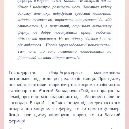
фермери в Європі, США, Канаді. Це відкрило очі на
бізнес і надихнуло розвивати його. Закупили якісну
данську генетику, побудували сучасний маточник,
змінили технологію, наростили потужності до 400
свиноматок і, в результаті, отримали вітчизняну
ферму, де добре поєднуються кращі глобальні
підходи та практики. Не все одразу вдалося і не за
рік втілилося… Проте зараз задоволені показниками.
Тим паче, що вони позитивно позначаються на
фінансовій частині підприємства!»
Господарство «Явір-Агросервіс» максимально
автономне: від поля до реалізації живця. При цьому
розвиває інші види тваринництва, зокрема козівництво
та вівчарство. Євгеній Бондарчук: «Той, хто працює на
землі, проте не має тваринництва, — бізнесмен, але не
господар! В одній з поїздок почув від американського
аграрія, що якщо маєш ферму, то ти просто фермер.
Якщо при цьому вирощуєш тварин, то ти багатий
фермер!