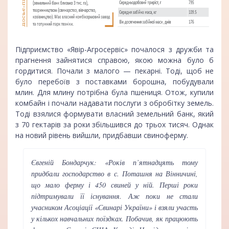
Підприємство «Явір-Агросервіс» почалося з дружби та
прагнення зайнятися справою, якою можна було б
гордитися. Почали з малого — пекарні. Тоді, щоб не
було перебоїв з поставками борошна, побудували
млин. Для млину потрібна була пшениця. Отож, купили
комбайн і почали надавати послуги з обробітку земель.
Тоді взялися формувати власний земельний банк, який
з 70 гектарів за роки збільшився до трьох тисяч. Однак
на новий рівень вийшли, придбавши свиноферму.
Євгеній Бондарчук: «Років п’ятнадцять тому
придбали господарство в с. Поташня на Вінничині,
що мало ферму і 450 свиней у ній. Перші роки
підтримували її існування. Аж поки не стали
учасником Асоціації «Свинарі України» і взяли участь
у кількох навчальних поїздках. Побачив, як працюють