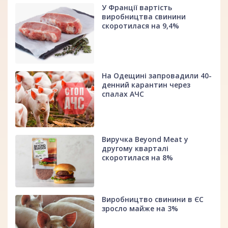
У Франції вартість
виробництва свинини
скоротилася на 9,4%
На Одещині запровадили 40-
денний карантин через
спалах АЧС
Виручка Beyond Meat у
другому кварталі
скоротилася на 8%
Виробництво свинини в ЄС
зросло майже на 3%