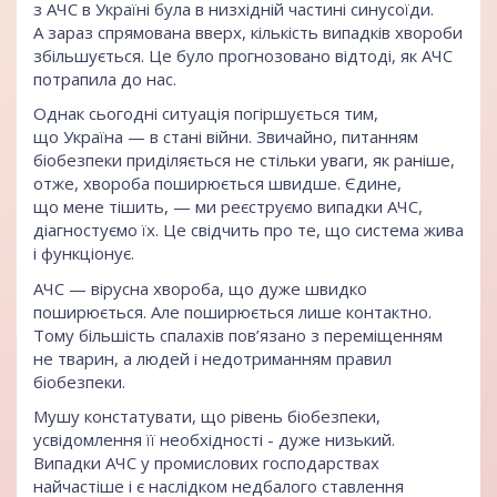
з АЧС в Україні була в низхідній частині синусоїди.
А зараз спрямована вверх, кількість випадків хвороби
збільшується. Це було прогнозовано відтоді, як АЧС
потрапила до нас.
Однак сьогодні ситуація погіршується тим,
що Україна — в стані війни. Звичайно, питанням
біобезпеки приділяється не стільки уваги, як раніше,
отже, хвороба поширюється швидше. Єдине,
що мене тішить, — ми реєструємо випадки АЧС,
діагностуємо їх. Це свідчить про те, що система жива
і функціонує.
АЧС — вірусна хвороба, що дуже швидко
поширюється. Але поширюється лише контактно.
Тому більшість спалахів пов’язано з переміщенням
не тварин, а людей і недотриманням правил
біобезпеки.
Мушу констатувати, що рівень біобезпеки,
усвідомлення її необхідності - дуже низький.
Випадки АЧС у промислових господарствах
найчастіше і є наслідком недбалого ставлення