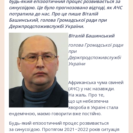
будь-який епізоотичний процес розвивається за
синусоїдою. Це було прогнозовано відтоді, як АЧС
потрапила до нас. Про це пише Віталій
Башинський, голова Громадської ради при
Держпродспоживслужбі України.
Віталій Башинський
голова Громадської ради
при
Держпродспоживслужбі
України
Африканська чума свиней
(АЧС) у нас назавжди.
На жаль. Про те,
що ця небезпечна
хвороба в Україні стала
ендемічною, маємо говорити вже постійно.
Будь-який епізоотичний процес розвивається
за синусоїдою. Протягом 2021−2022 років ситуація