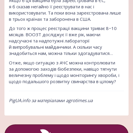
Якщо б ця вакцина була зареєстрована в ЄС,
я б сказав негайно її реєструвати в нас і
використовувати. Та поки вона зареєстрована лише
в трьох країнах та заборонена в США.
До того ж процес реєстрації вакцини триває 8−10
місяців. ВООЗТ досліджує її вже рік, маючи
надсучасні та надпотужні лабораторії
й випробувальні майданчики. А скільки часу
знадобиться нам, можна тільки здогадуватися…
Отже, якщо ситуацію з АЧС можна контролювати
за допомогою заходів біобезпеки, навіщо тягнути
величезну проблему і щодо моніторингу хвороби, і
щодо подальшого розвитку свинарства в цілому?
PigUA.info за матеріалами
аgrotimes.ua