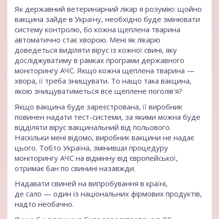
Як державний ветеринарний лікар я розумію: щойно
вакцина зайде в Україну, необхідно буде змінювати
систему контролю, бо кожна щеплена тварина
автоматично стає хворою. Мені як лікарю
доведеться виділяти вірус із кожної свині, яку
досліджуватиму в рамках програми державного
моніторингу АЧС. Якщо кожна щеплена тварина —
хвора, її треба знищувати. То нащо така вакцина,
якою знищуватиметься все щеплене поголів'я?
Якщо вакцина буде зареєстрована, її виробник
повинен надати тест-системи, за якими можна буде
відділяти вірус вакцинальний від польового.
Наскільки мені відомо, виробник вакцини не надає
цього. Тобто Україна, змінивши процедуру
моніторингу АЧС на відмінну від європейської,
отримає бан по свинині назавжди.
Надавати свиней на випробування в країні,
де сало — один із національних фірмових продуктів,
надто необачно.