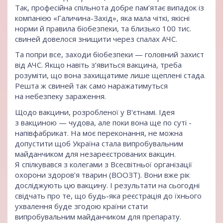
Так, професійна спільнота добре пам’ятає випадок із
компанією «Галичина-Захід», яка мала чіткі, якісні
норми й правила біобезпеки, та близько 100 тис.
свиней довелося знищити через спалах АЧС.
Та попри все, заходи біобезпеки — головний захист
від АЧС. Якщо навіть з’явиться вакцина, треба
розуміти, що вона захищатиме лише щеплені стада.
Решта ж свиней так само наражатимуться
на небезпеку зараження.
Щодо вакцини, розробленої у В'єтнамі. Ідея
з вакциною — чудова, але поки вона ще по суті -
напівфабрикат. На моє переконання, не можна
допустити щоб Україна стала випробувальним
майданчиком для незареєстрованих вакцин.
Я спілкувався з колегами з Всесвітньої організації
охорони здоров’я тварин (ВООЗТ). Вони вже рік
досліджують цю вакцину. І результати на сьогодні
свідчать про те, що будь-яка реєстрація до їхнього
ухвалення буде згодою країни стати
випробувальним майданчиком для препарату.