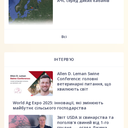
АЧС серед диких кабанів
fff
Всі
ІНТЕРВ'Ю
Allen D. Leman Swine
Conference: головні
ветеринарні питання, що
хвилюють світ
World Ag Expo 2025: інновації, які змінюють
майбутнє сільського господарства
Звіт USDA зі свинарства та
поголів'я свиней від 1-го
грудня, — огляд Джима