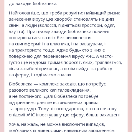
до заходів біобезпеки.
Найголовніше, що треба розуміти: найвищий ризик
занесення вірусу цієї хвороби становлять не дикі
свині, а люди (волосся, піднігтьові простори, одяг,
взуття). При цьому заходи біобезпеки повинні
поширюватися на всіх без виключення
на свинофермі: і на власника, і на завідувача, і
на тракториста тощо. Адже будь-хто з них є
поверхнею для перенесення вірусу АЧС. А часто-
густо ще й удома тримає поросят, яких, трапляється,
після загибелі прикопає, а потім вийде на роботу
на ферму, і тоді маємо спалах.
Біобезпека — комплекс заходів, що потребує
разового великого капіталовкладення,
а не постійного. Далі біобезпека потребує
підтримання раніше встановлених правил
та процедур. Тому ті господарства, хто на початку
епідемії АЧС інвестував у цю сферу, більш захищені.
Хоча, на жаль, не можна виключити випадків,
пов’язаних із диверсіями, навмисним зараженням.