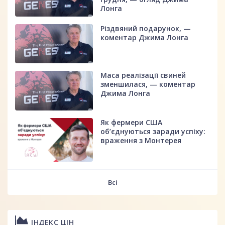
Лонга
Різдвяний подарунок, —
коментар Джима Лонга
Маса реалізації свиней
зменшилася, — коментар
Джима Лонга
Як фермери США
об’єднуються заради успіху:
враження з Монтерея
Всі
ІНДЕКС ЦІН