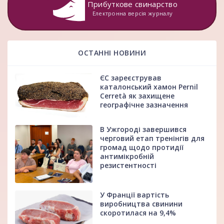
Прибуткове свинарство
Електронна версія журналу
ОСТАННІ НОВИНИ
ЄС зареєстрував
каталонський хамон Pernil
Cerretà як захищене
географічне зазначення
В Ужгороді завершився
черговий етап тренінгів для
громад щодо протидії
антимікробній
резистентності
У Франції вартість
виробництва свинини
скоротилася на 9,4%