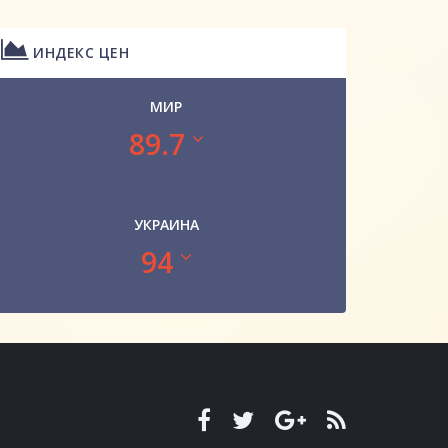
ИНДЕКС ЦЕН
МИР
89.7
УКРАИНА
94