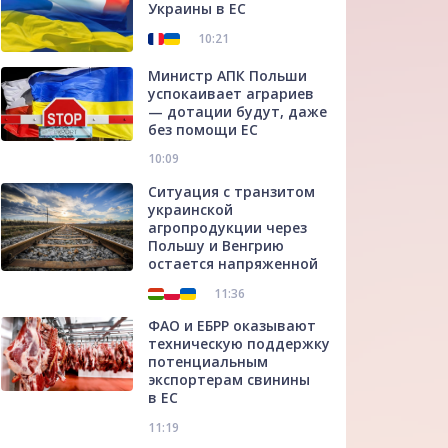
Украины в ЕС
10:21
Министр АПК Польши
успокаивает аграриев
— дотации будут, даже
без помощи ЕС
10:09
Ситуация с транзитом
украинской
агропродукции через
Польшу и Венгрию
остается напряженной
11:36
ФАО и ЕБРР оказывают
техническую поддержку
потенциальным
экспортерам свинины
в ЕС
11:19