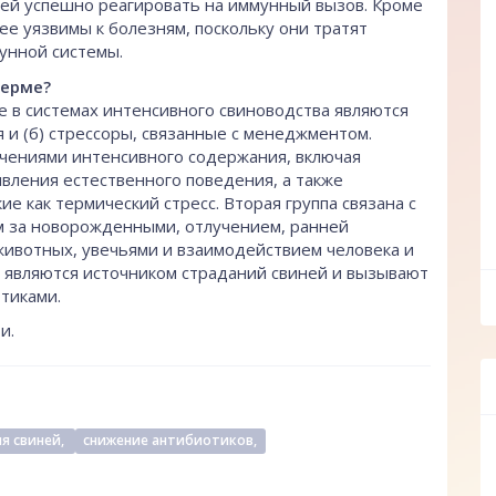
ней успешно реагировать на иммунный вызов. Кроме
ее уязвимы к болезням, поскольку они тратят
мунной системы.
ферме?
 в системах интенсивного свиноводства являются
я и (б) стрессоры, связанные с менеджментом.
ичениями интенсивного содержания, включая
вления естественного поведения, а также
е как термический стресс. Вторая группа связана с
м за новорожденными, отлучением, ранней
ивотных, увечьями и взаимодействием человека и
 являются источником страданий свиней и вызывают
ff
тиками.
и.
я свиней,
снижение антибиотиков,