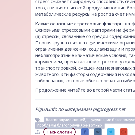
стресс снижает природную способность сви
того, свиньи с высокой продуктивностью бол
метаболические ресурсы на рост за счет им
Какие основные стрессовые факторы на 
Основными стрессовыми факторами на ферме
(а) стрессы, связанные со средой содержани
Первая группа связана с физическими огран
ограничения движения, социализации и проя
неблагоприятные климатические условия, таки
кормлением, пренатальным стрессом, уходо
транспортировкой, смешением незнакомых ж
животного. Эти факторы содержания и ухода
заболевания, которые обычно лечат антибио
Продолжение читайте
во второй части стать
PigUA.info по материалам
pigprogress.net
благополучие свиней,
улучшение благополучи
проблемы благополучия животных
Технологии