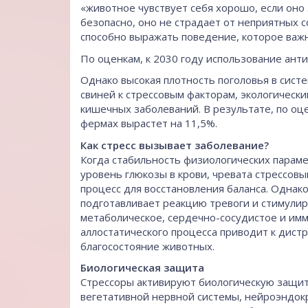
«животное чувствует себя хорошо, если оно
безопасно, оно не страдает от неприятных со
способно выражать поведение, которое важна
По оценкам, к 2030 году использование ант
Однако высокая плотность поголовья в сист
свиней к стрессовым факторам, экологическ
кишечных заболеваний. В результате, по оце
фермах вырастет на 11,5%.
Как стресс вызывает заболевание?
Когда стабильность физиологических парамет
уровень глюкозы в крови, чревата стрессов
процесс для восстановления баланса. Однако
подготавливает реакцию тревоги и стимулир
метаболическое, сердечно-сосудистое и имм
аллостатического процесса приводит к дистр
благосостояние животных.
Биологическая защита
Стрессоры активируют биологическую защиту
вегетативной нервной системы, нейроэндок