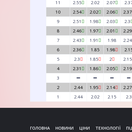
11
2.55
2.02
2.07
2.3
10
2.54
2.02
2.06
2.37
9
2.51
1.98
2.03
2.3
8
2.46
1.97
2.01
2.29
7
2.43
1.91
1.98
2.24
6
2.36
1.85
1.98
2.1
5
2.3
1.85
2
2.15
4
2.31
1.86
2.05
2.19
3
2
2.44
1.95
2.14
2.27
1
2.44
2.02
2.15
2.3
ГОЛОВНА
НОВИНИ
ЦІНИ
ТЕХНОЛОГІЇ
ПІ