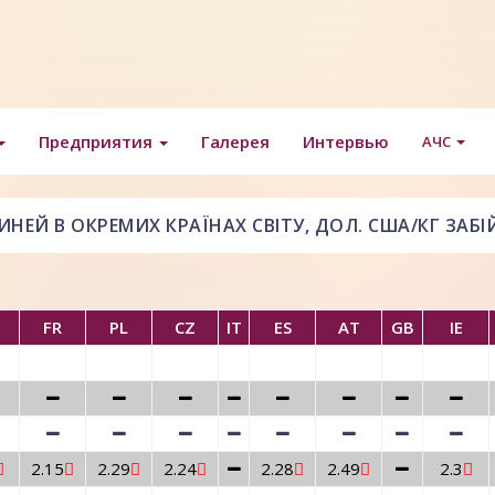
Предприятия
Галерея
Интервью
АЧС
ВИНЕЙ В ОКРЕМИХ КРАЇНАХ СВІТУ, ДОЛ. США/КГ ЗА
FR
PL
CZ
IT
ES
AT
GB
IE
2.15
2.29
2.24
2.28
2.49
2.3