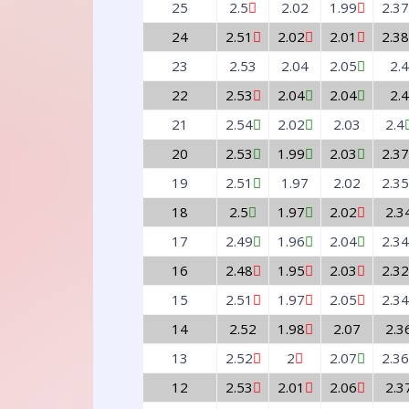
25
2.5
2.02
1.99
2.37
24
2.51
2.02
2.01
2.38
23
2.53
2.04
2.05
2.4
22
2.53
2.04
2.04
2.4
21
2.54
2.02
2.03
2.4
20
2.53
1.99
2.03
2.37
19
2.51
1.97
2.02
2.35
18
2.5
1.97
2.02
2.3
17
2.49
1.96
2.04
2.34
16
2.48
1.95
2.03
2.32
15
2.51
1.97
2.05
2.34
14
2.52
1.98
2.07
2.3
13
2.52
2
2.07
2.36
12
2.53
2.01
2.06
2.3