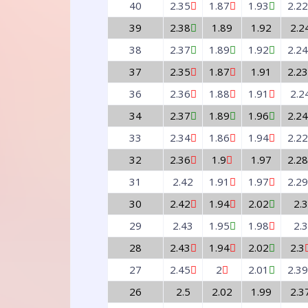
40
2.35
1.87
1.93
2.22
39
2.38
1.89
1.92
2.2
38
2.37
1.89
1.92
2.24
37
2.35
1.87
1.91
2.23
36
2.36
1.88
1.91
2.2
34
2.37
1.89
1.96
2.24
33
2.34
1.86
1.94
2.22
32
2.36
1.9
1.97
2.28
31
2.42
1.91
1.97
2.29
30
2.42
1.94
2.02
2.3
29
2.43
1.95
1.98
2.3
28
2.43
1.94
2.02
2.3
27
2.45
2
2.01
2.39
26
2.5
2.02
1.99
2.3