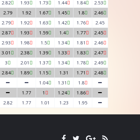
2.82
1.93
1.73
1.44
1.84
2.53
2.79
1.92
1.67
1.45
1.8
2.46
2.79
1.92
1.63
1.42
1.76
2.45
2.87
1.93
1.59
1.4
1.77
2.45
2.93
1.98
1.5
1.34
1.81
2.46
3.01
2.38
1.39
1.33
1.83
2.47
3
2.01
1.37
1.34
1.78
2.49
2.84
1.89
1.15
1.31
1.71
2.48
1.04
1.31
1.8
1.77
1
1.24
1.86
2.82
1.77
1.01
1.23
1.95