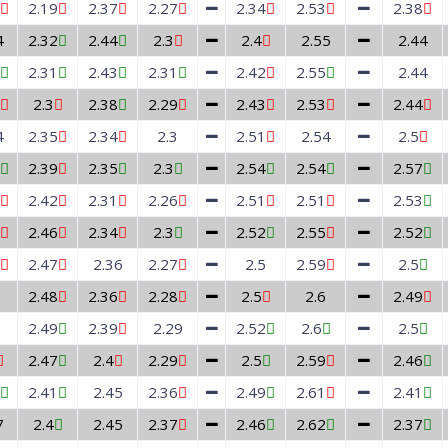
2.19
2.37
2.27
2.34
2.53
2.38
4
2.32
2.44
2.3
2.4
2.55
2.44
2.31
2.43
2.31
2.42
2.55
2.44
2.3
2.38
2.29
2.43
2.53
2.44
4
2.35
2.34
2.3
2.51
2.54
2.5
2.39
2.35
2.3
2.54
2.54
2.57
2.42
2.31
2.26
2.51
2.51
2.53
2.46
2.34
2.3
2.52
2.55
2.52
2.47
2.36
2.27
2.5
2.59
2.5
2.48
2.36
2.28
2.5
2.6
2.49
2.49
2.39
2.29
2.52
2.6
2.5
2.47
2.4
2.29
2.5
2.59
2.46
2.41
2.45
2.36
2.49
2.61
2.41
7
2.4
2.45
2.37
2.46
2.62
2.37