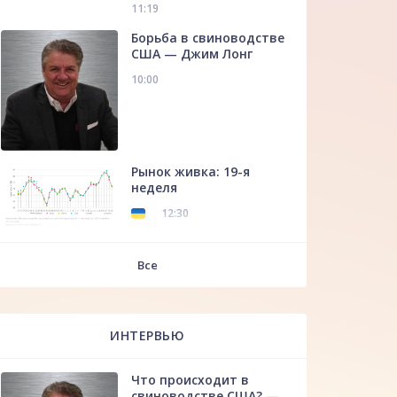
11:19
Борьба в свиноводстве
США — Джим Лонг
10:00
Рынок живка: 19-я
неделя
12:30
f
Все
ИНТЕРВЬЮ
Что происходит в
свиноводстве США? —