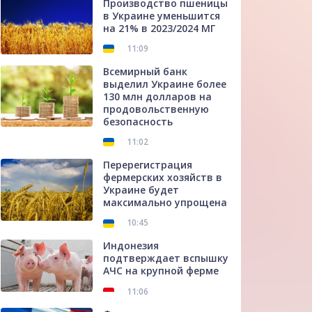
Производство пшеницы
в Украине уменьшится
на 21% в 2023/2024 МГ
11:09
Всемирный банк
выделил Украине более
130 млн долларов на
продовольственную
безопасность
11:02
Перерегистрация
фермерских хозяйств в
Украине будет
максимально упрощена
10:45
Индонезия
подтверждает вспышку
АЧС на крупной ферме
11:06