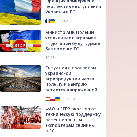
Франция привержена
перспективе вступления
Украины в ЕС
10:21
Министр АПК Польши
успокаивает аграриев
— дотации будут, даже
без помощи ЕС
10:09
Ситуация с транзитом
украинской
агропродукции через
Польшу и Венгрию
остается напряженной
11:36
ФАО и ЕБРР оказывают
техническую поддержку
потенциальным
экспортерам свинины
в ЕС