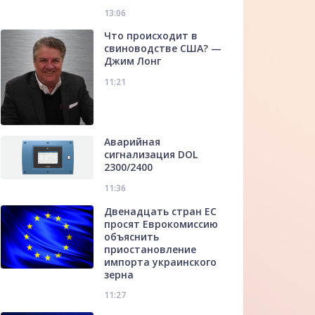
13:06
Что происходит в
свиноводстве США? —
Джим Лонг
11:21
Аварийная
сигнализация DOL
2300/2400
11:36
Двенадцать стран ЕС
просят Еврокомиссию
объяснить
приостановление
импорта украинского
зерна
11:27