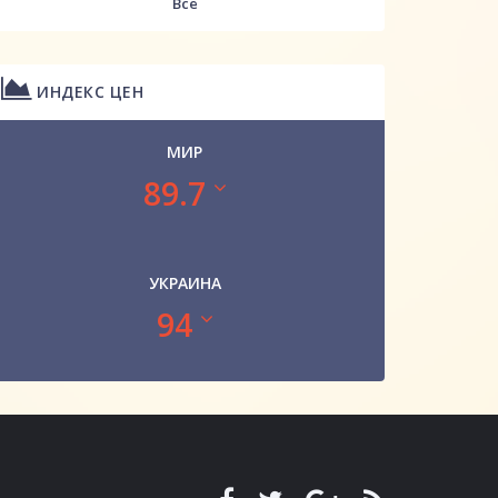
Все
ИНДЕКС ЦЕН
МИР
89.7
УКРАИНА
94