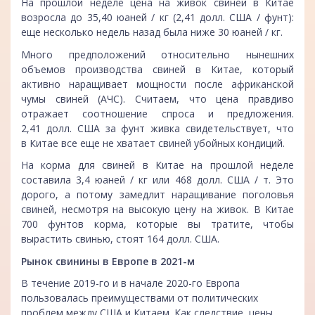
На прошлой неделе цена на живок свиней в Китае
возросла до 35,40 юаней / кг (2,41 долл. США / фунт):
еще несколько недель назад была ниже 30 юаней / кг.
Много предположений относительно нынешних
объемов производства свиней в Китае, который
активно наращивает мощности после африканской
чумы свиней (АЧС). Считаем, что цена правдиво
отражает соотношение спроса и предложения.
2,41 долл. США за фунт живка свидетельствует, что
в Китае все еще не хватает свиней убойных кондиций.
На корма для свиней в Китае на прошлой неделе
составила 3,4 юаней / кг или 468 долл. США / т. Это
дорого, а потому замедлит наращивание поголовья
свиней, несмотря на высокую цену на живок. В Китае
700 фунтов корма, которые вы тратите, чтобы
вырастить свинью, стоят 164 долл. США.
Рынок свинины в Европе в 2021-м
В течение 2019-го и в начале 2020-го Европа
пользовалась преимуществами от политических
проблем между США и Китаем. Как следствие, цены