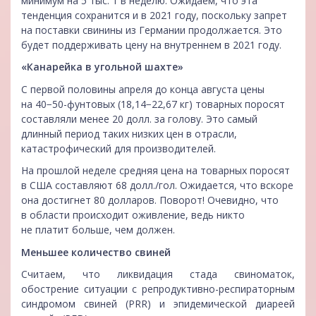
минимум на 5 тыс. т в неделю. Ожидаем, что эта
тенденция сохранится и в 2021 году, поскольку запрет
на поставки свинины из Германии продолжается. Это
будет поддерживать цену на внутреннем в 2021 году.
«Канарейка в угольной шахте»
С первой половины апреля до конца августа цены
на 40−50-фунтовых (18,14−22,67 кг) товарных поросят
составляли менее 20 долл. за голову. Это самый
длинный период таких низких цен в отрасли,
катастрофический для производителей.
На прошлой неделе средняя цена на товарных поросят
в США составляют 68 долл./гол. Ожидается, что вскоре
она достигнет 80 долларов. Поворот! Очевидно, что
в области происходит оживление, ведь никто
не платит больше, чем должен.
Меньшее количество свиней
Считаем, что ликвидация стада свиноматок,
обострение ситуации с репродуктивно-респираторным
синдромом свиней (PRR) и эпидемической диареей