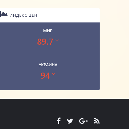
ИНДЕКС ЦЕН
МИР
89.7
УКРАИНА
94