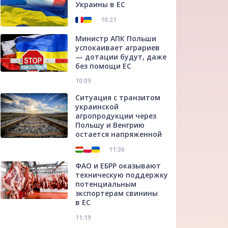
Украины в ЕС
10:21
Министр АПК Польши
успокаивает аграриев
— дотации будут, даже
без помощи ЕС
10:09
Ситуация с транзитом
украинской
агропродукции через
Польшу и Венгрию
остается напряженной
11:36
ФАО и ЕБРР оказывают
техническую поддержку
потенциальным
экспортерам свинины
в ЕС
11:19