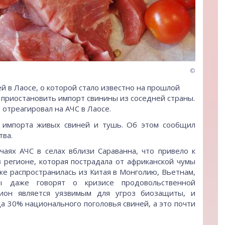
©
й в Лаосе, о которой стало известно на прошлой
 приостановить импорт свинины из соседней страны.
отреагировал на АЧС в Лаосе.
е импорта живых свиней и тушь. Об этом сообщил
тва.
аях АЧС в селах вблизи Сараванна, что привело к
в регионе, которая пострадала от африканской чумы
же распространилась из Китая в Монголию, Вьетнам,
ы даже говорят о кризисе продовольственной
гион является уязвимым для угроз биозащиты, и
да 30% национального поголовья свиней, а это почти