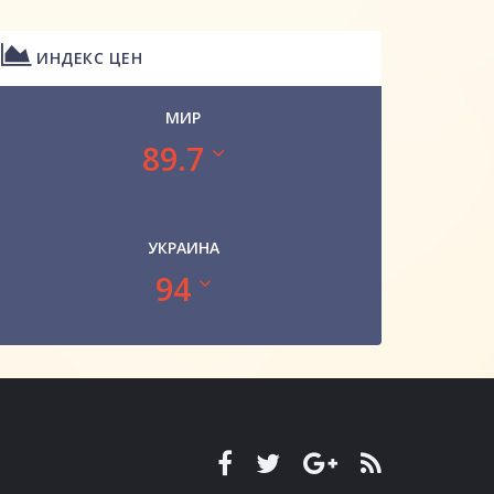
ИНДЕКС ЦЕН
МИР
89.7
УКРАИНА
94