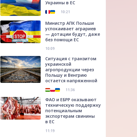
Украины в ЕС
10:21
Министр АПК Польши
успокаивает аграриев
— дотации будут, даже
без помощи ЕС
10:09
Ситуация с транзитом
украинской
агропродукции через
Польшу и Венгрию
остается напряженной
11:36
ФАО и ЕБРР оказывают
техническую поддержку
потенциальным
экспортерам свинины
в ЕС
11:19