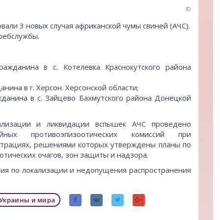
©
овали 3 новых случая африканской чумы свиней (АЧС).
ребслужбы
.
ражданина в с. Котелевка Краснокутского района
нина в г. Херсон. Херсонской области;
жданина в с. Зайцево Бахмутского района Донецкой
ализации и ликвидации вспышек АЧС проведено
айных противоэпизоотических комиссий при
трациях, решениями которых утверждены планы по
тических очагов, зон защиты и надзора.
тия по локализации и недопущения распространения
Украины и мира