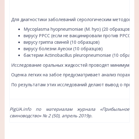
Для диагностики заболеваний серологическим методом в п
Mycoplasma hyopneumoniae (M. hyo) (20 образцов)
вирусу РРСС (если не вакцинировали против РРСС) (1
вирусу гриппа свиней (10 образцов)
вирусу болезни Ауески (10 образцов)
бактерии Actinobacillus pleuropneumoniae (10 образцов
Исследование оральных жидкостей проводят минимум от дву
Оценка легких на забое предусматривает анализ поражений
По результатам этих исследований делают вывод о причин
PigUA.info по материалам журнала «Прибыльное
свиноводство» № 2 (50), апрель 2019р.