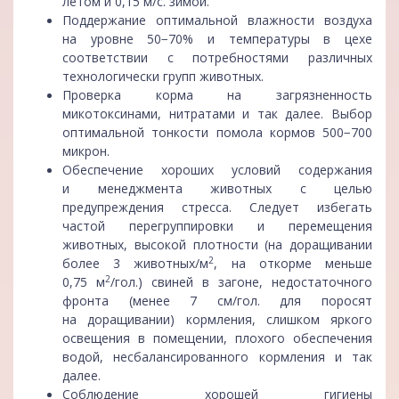
летом и 0,15 м/с. зимой.
Поддержание оптимальной влажности воздуха
на уровне 50−70% и температуры в цехе
соответствии с потребностями различных
технологически групп животных.
Проверка корма на загрязненность
микотоксинами, нитратами и так далее. Выбор
оптимальной тонкости помола кормов 500−700
микрон.
Обеспечение хороших условий содержания
и менеджмента животных с целью
предупреждения стресса. Следует избегать
частой перегруппировки и перемещения
животных, высокой плотности (на доращивании
2
более 3 животных/м
, на откорме меньше
2
0,75 м
/гол.) свиней в загоне, недостаточного
фронта (менее 7 см/гол. для поросят
на доращивании) кормления, слишком яркого
освещения в помещении, плохого обеспечения
водой, несбалансированного кормления и так
далее.
Соблюдение хорошей гигиены