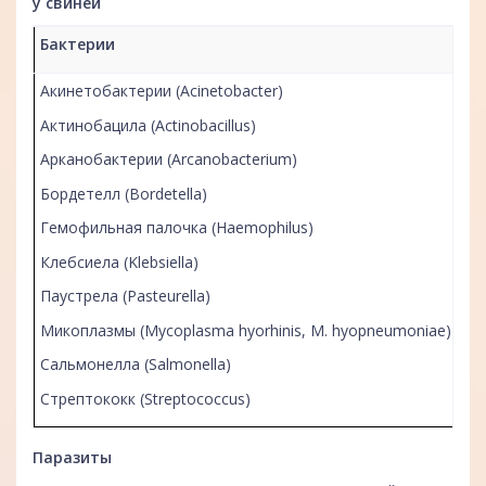
у свиней
Бактерии
Ви
Акинетобактерии (Acinetobacter)
Св
Актинобацила (Actinobacillus)
Ре
Арканобактерии (Arcanobacterium)
Ре
Бордетелл (Bordetella)
Ци
Гемофильная палочка (Haemophilus)
Св
Клебсиела (Klebsiella)
Бо
Паустрела (Pasteurella)
Кл
Микоплазмы (Mycoplasma hyorhinis, M. hyopneumoniae)
Аф
Сальмонелла (Salmonella)
Стрептококк (Streptococcus)
Паразиты