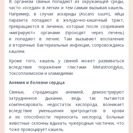
В организм свиньи попадают из окружающей среды,
часто «оседая» в легких и тем самым вызывая кашель.
Например, в случае аскариды (Ascaris suum), яйца
паразита попадают в желудочно-кишечный тракт,
превращаются в личинки, которые после созревания
«мигрируют» органами (проходят через печень)
и попадают в легкие. Там вызывают воспаление
и вторичные бактериальные инфекции, сопровождаясь
кашлем.
Кроме того, кашель у свиней может развиваться
вследствие поражения глистами Metastrongylus,
токсоплазмозом и хламидиями.
Анемия и болезни сердца
Свиньи, страдающих анемией, демонстрируют
затрудненное дыхание, ведь так пытаются
компенсировать недостаток кислорода, возникает
вследствие уменьшения эритроцитов в крови
и их способности переносить кислород. Больные
животные склонны вдыхать чужеродные частички, что
тоже провоцирует кашель.