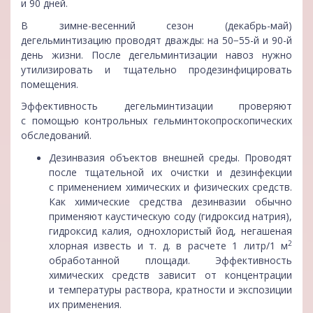
и 90 дней.
В зимне-весенний сезон (декабрь-май)
дегельминтизацию проводят дважды: на 50−55-й и 90-й
день жизни. После дегельминтизации навоз нужно
утилизировать и тщательно продезинфицировать
помещения.
Эффективность дегельминтизации проверяют
с помощью контрольных гельминтокопроскопических
обследований.
Дезинвазия объектов внешней среды. Проводят
после тщательной их очистки и дезинфекции
с применением химических и физических средств.
Как химические средства дезинвазии обычно
применяют каустическую соду (гидроксид натрия),
гидроксид калия, однохлористый йод, негашеная
2
хлорная известь и т. д. в расчете 1 литр/1 м
обработанной площади. Эффективность
химических средств зависит от концентрации
и температуры раствора, кратности и экспозиции
их применения.