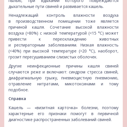
пылью, при вдыхании которого повреждаются
дыхательные пути свиней и развивается кашель.
Ненадлежащий контроль влажности воздуха
в производственном помещении тоже является
причиной кашля. Сочетание высокой влажности
воздуха (>80%) с низкой температурой (<15 °С) может
привести к переохлаждению животных
и респираторным заболеваниям. Низкая влажность
(<40%) при высокой температуре (>20 °С), наоборот,
грозит пересушиванием слизистых оболочек.
Другие неинфекционные причины кашля свиней
случаются реже и включают: синдром стресса свиней,
диафрагмальную грыжу, пневмоцистную пневмонию,
отравление нитратами, микотоксинами и тому
подобное.
Справка
Кашель — «визитная карточка» болезни, поэтому
характерные его признаки помогут в первичной
диагностике распространенных заболеваний свиней.