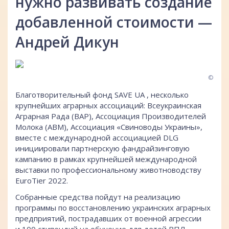
нужно развивать создание
добавленной стоимости —
Андрей Дикун
©
Благотворительный фонд
SAVE UA
, несколько
крупнейших аграрных ассоциаций:
Всеукраинская
Аграрная Рада (ВАР)
,
Ассоциация Производителей
Молока (АВМ)
,
Ассоциация «Свиноводы Украины»
,
вместе с международной ассоциацией
DLG
инициировали партнерскую
фандрайзинговую
кампанию
в рамках крупнейшей международной
выставки по профессиональному животноводству
EuroTier 2022
.
Собранные средства пойдут на реализацию
программы по восстановлению украинских аграрных
предприятий, пострадавших от военной агрессии
и 100 стипендий на обучение для детей ВПЛ