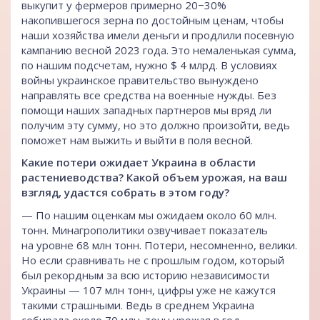
выкупит у фермеров примерно 20−30%
накопившегося зерна по достойным ценам, чтобы
наши хозяйства имели деньги и продлили посевную
кампанию весной 2023 года. Это немаленькая сумма,
по нашим подсчетам, нужно $ 4 млрд. В условиях
войны украинское правительство вынуждено
направлять все средства на военные нужды. Без
помощи наших западных партнеров мы вряд ли
получим эту сумму, но это должно произойти, ведь
поможет нам выжить и выйти в поля весной.
Какие потери ожидает Украина в области
растениеводства? Какой объем урожая, на ваш
взгляд, удастся собрать в этом году?
— По нашим оценкам мы ожидаем около 60 млн.
тонн. Минагрополитики озвучивает показатель
на уровне 68 млн тонн. Потери, несомненно, велики.
Но если сравнивать не с прошлым годом, который
был рекордным за всю историю независимости
Украины — 107 млн ​​тонн, цифры уже не кажутся
такими страшными. Ведь в среднем Украина
собирала около 70 млн. тонн урожая в год.