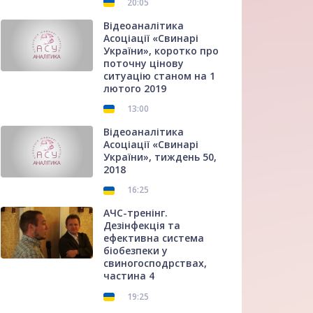
20:05
Відеоаналітика
Асоціації «Свинарі
України», коротко про
поточну цінову
ситуацію станом на 1
лютого 2019
13:00
Відеоаналітика
Асоціації «Свинарі
України», тиждень 50,
2018
16:25
АЧС-тренінг.
Дезінфекція та
ефективна система
біобезпеки у
свиногосподрствах,
частина 4
19:25