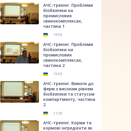
АЧС-тренінг. Проблеми
біобезпеки на
промислових
свинокомплексах,
частина 1
19:05
АЧС-тренінг. Проблеми
біобезпеки на
промислових
свинокомплексах,
частина 2
19:05
АЧС-тренінг. Вимоги до
ферм з високим рівнем
біобезпеки та статусом
компартменту, частина
2
17:30
АЧС-тренінг. Корми та
кормові інгредієнти як