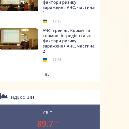
фактори ризику
зараження АЧС, частина
1
17:25
АЧС-тренінг. Корми та
кормові інгредієнти як
фактори ризику
зараження АЧС, частина
2
17:25
Всі
ІНДЕКС ЦІН
СВІТ
89.7