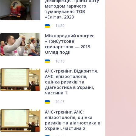
Дезінфекція транспорту
методом гарячого
туманування ТОВ
«Еліта», 2023
14:30
Міжнародний конгрес
«Прибуткове
свинарство» — 2019.
Огляд події
16:10
АЧС-тренінг. Відкриття.
АЧС: епізоотологія,
оцінка ризиків та
діагностика в Україні,
частина 1
20:05
АЧС-тренінг. АЧС:
епізоотологія, оцінка
ризиків та діагностика в
Україні, частина 2