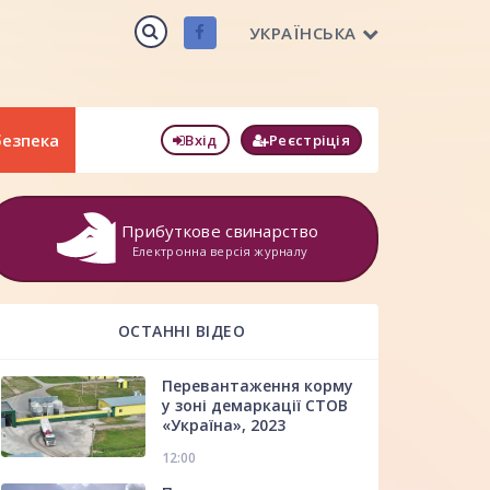
УКРАЇНСЬКА
безпека
Вхід
Реєстріція
Прибуткове свинарство
Електронна версія журналу
ОСТАННІ ВІДЕО
Перевантаження корму
у зоні демаркації СТОВ
«Україна», 2023
12:00