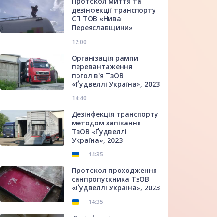
Протокол миття та
дезінфекції транспорту
СП ТОВ «Нива
Переяславщини»
12:00
Організація рампи
перевантаження
поголів'я ТзОВ
«Ґудвеллі Україна», 2023
14:40
Дезінфекція транспорту
методом запікання
ТзОВ «Ґудвеллі
Україна», 2023
14:35
Протокол проходження
санпропускника ТзОВ
«Ґудвеллі Україна», 2023
14:35