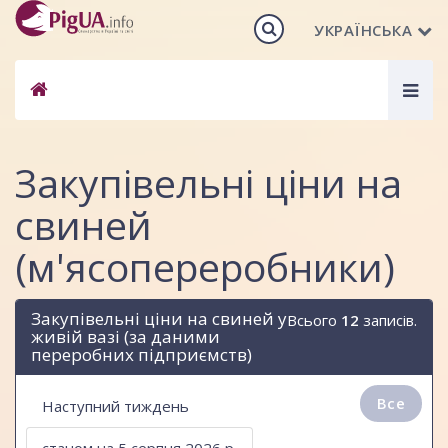
УКРАЇНСЬКА
Togg
navig
Закупівельні ціни на
свиней
(м'ясопереробники)
Закупівельні ціни на свиней у
Всього
12
записів.
живій вазі (за даними
переробних підприємств)
Все
Наступний тиждень
станом на 5 серпня 2026 р.