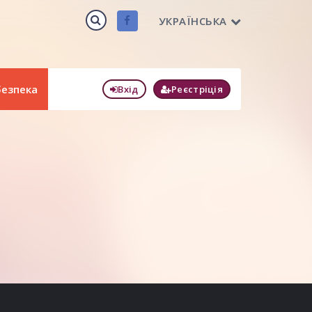
УКРАЇНСЬКА
безпека
Вхід
Реєстріція