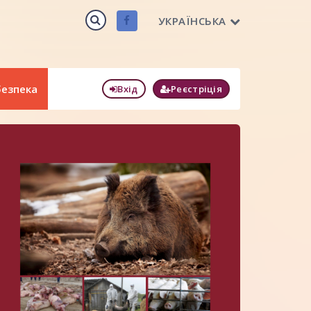
УКРАЇНСЬКА
безпека
Вхід
Реєстріція