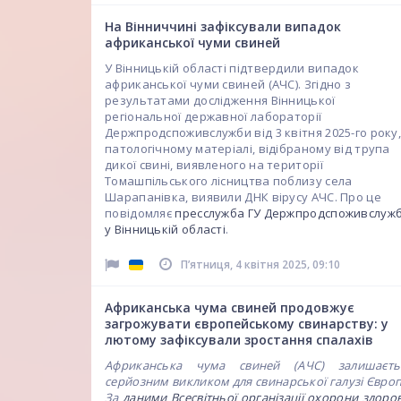
На Вінниччині зафіксували випадок
африканської чуми свиней
У Вінницькій області підтвердили випадок
африканської чуми свиней (АЧС). Згідно з
результатами дослідження Вінницької
регіональної державної лабораторії
Держпродспоживслужби від 3 квітня 2025-го року,
патологічному матеріалі, відібраному від трупа
дикої свині, виявленого на території
Томашпільського лісництва поблизу села
Шарапанівка, виявили ДНК вірусу АЧС. Про це
повідомляє
пресслужба ГУ Держпродспоживслуж
у Вінницькій області
.
,
Пʼятниця, 4 квітня 2025
09:10
Африканська чума свиней продовжує
загрожувати європейському свинарству: у
лютому зафіксували зростання спалахів
Африканська чума свиней (АЧС) залишаєть
серйозним викликом для свинарської галузі Європ
За
даними Всесвітньої організації охорони здоров