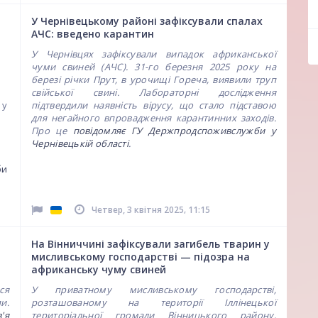
У Чернівецькому районі зафіксували спалах
АЧС: введено карантин
У Чернівцях зафіксували випадок африканської
чуми свиней (АЧС). 31-го березня 2025 року на
березі річки Прут, в урочищі Гореча, виявили труп
свійської свині. Лабораторні дослідження
 у
підтвердили наявність вірусу, що стало підставою
для негайного впровадження карантинних заходів.
Про це
повідомляє ГУ Держпродспоживслужби у
Чернівецькій області
.
би
,
Четвер, 3 квітня 2025
11:15
На Вінниччині зафіксували загибель тварин у
мисливському господарстві — підозра на
африканську чуму свиней
ся
У приватному мисливському господарстві,
и.
розташованому на території Іллінецької
'я
територіальної громади Вінницького району,