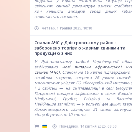
Водночас у Європі епізоотична ситуація сер
свійських свиней демонструє ознаки стабілізаці
хоч кількість випадків серед диких кабан
залишається високою.
,
Четвер, 1 травня 2025
10:10
Спалах АЧС у Дністровському районі:
заборонено торгівлю живими свинями та
продукцією з них
У Дністровському районі Чернівецької облас
зафіксовано
нові випадки африканської чу
свиней (АЧС)
. Станом на 10 квітня підтверджено 
загиблих тварини, зокрема 26 диких свиней
мисливських угіддях ГО «Бесарабський мисливец
і 2 свійські — на сміттєзвалищі в селі Білоусівк
Поодинокі випадки зафіксовано в селах Вашківц
Шебутинці, Грубна, Гвіздівці та Василівк
Найбільше загиблих — у вольєрі для диких твар
Ломачинецького лісництва: 21 свиня загинула
кінця березня по 10 квітня.
,
Понеділок, 14 квітня 2025
09:50