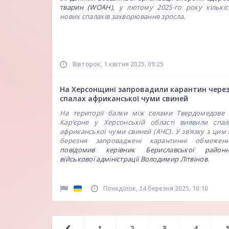
тварин (WOAH)
, у лютому 2025-го року кількіс
нових спалахів захворювання зросла.
,
Вівторок, 1 квітня 2025
09:25
На Херсонщині запровадили карантин чере
спалах африканської чуми свиней
На території балки між селами Твердомедове 
Кар’єрне у Херсонській області виявили спал
африканської чуми свиней (АЧС). У зв’язку з цим 
березня запроваджені карантинні обмеженн
повідомив керівник Бериславської районн
військової адміністрації Володимир Літвінов
.
,
Понеділок, 24 березня 2025
10:10
1
2
3
4