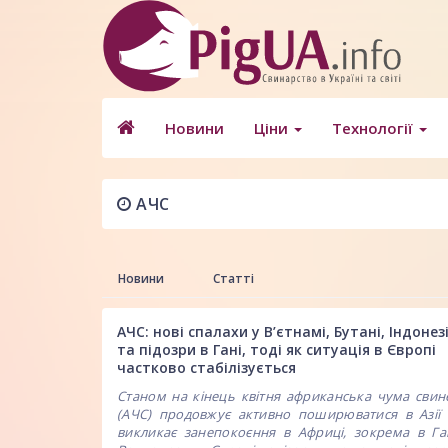
Новини
Ціни
Технології
АЧС
Новини
Статті
АЧС: нові спалахи у В’єтнамі, Бутані, Індонезі
та підозри в Гані, тоді як ситуація в Європі
частково стабілізується
Станом на кінець квітня африканська чума свин
(АЧС) продовжує активно поширюватися в Азії 
викликає занепокоєння в Африці, зокрема в Ган