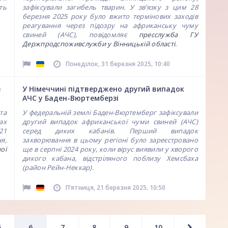
ть
зафіксували загибель тварин. У зв’язку з цим 28
березня 2025 року було вжито термінових заходів
реагування через підозру на африканську чуму
свиней (АЧС), повідомляє
пресслужба ГУ
Держпродспоживслужби у Вінницькій області
.
,
Понеділок, 31 березня 2025
10:40
з
У Німеччині підтверджено другий випадок
АЧС у Баден-Вюртемберзі
та
У федеральній землі Баден-Вюртемберг зафіксували
ах
другий випадок африканської чуми свиней (АЧС)
21
серед диких кабанів. Перший випадок
я,
захворювання в цьому регіоні було зареєстровано
ої
ще в серпні 2024 року, коли вірус виявили у хворого
дикого кабана, відстріляного поблизу Хемсбаха
(район Рейн-Неккар).
,
Пʼятниця, 21 березня 2025
10:50
5
6
7
8
9
10