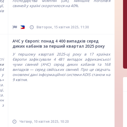
ед
господарства Філіппін (DA), нинішнє поголів’я
ї,
свиней у країні скоротилося на 40%.
ів
,
Вівторок, 15 квітня 2025
11:30
АЧС у Європі: понад 4 400 випадків серед
диких кабанів за перший квартал 2025 року
У першому кварталі 2025-uj року в 17 країнах
ті
Європи зафіксували 4 481 випадок африканської
ми
чуми свиней (АЧС) серед диких кабанів та 168
64
випадків — серед свійських свиней. Про це свідчать
 у
оновлені дані інформаційної системи ADIS станом на
ь»
9 квітня.
а.
і,
а.
ин
 з
,
Четвер, 10 квітня 2025
10:20