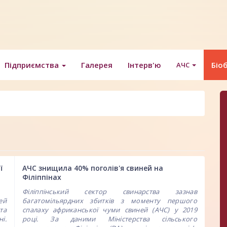
Підприємства
Галерея
Інтерв'ю
Біо
АЧС
ї
АЧС знищила 40% поголів'я свиней на
Філіппінах
Філіппінський сектор свинарства зазнав
ей
багатомільярдних збитків з моменту першого
та
спалаху африканської чуми свиней (АЧС) у 2019
і.
році. За даними Міністерства сільського