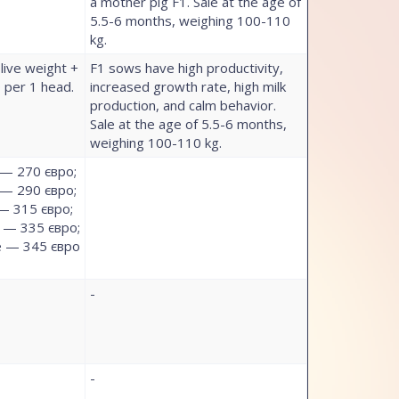
a mother pig F1. Sale at the age of
5.5-6 months, weighing 100-110
kg.
 live weight +
F1 sows have high productivity,
 per 1 head.
increased growth rate, high milk
production, and calm behavior.
Sale at the age of 5.5-6 months,
weighing 100-110 kg.
 — 270 євро;
 — 290 євро;
 — 315 євро;
г — 335 євро;
ще — 345 євро
-
-