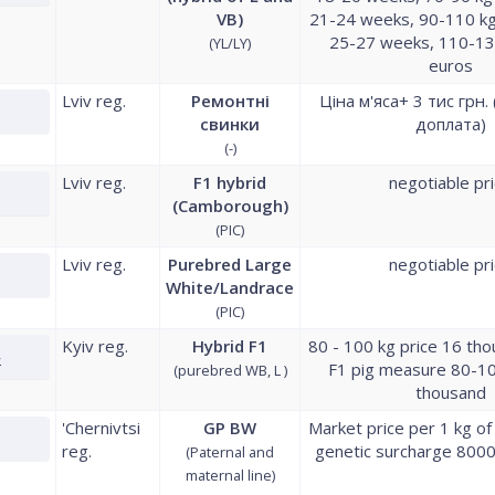
VB)
21-24 weeks, 90-110 kg
25-27 weeks, 110-13
(YL/LY)
euros
Lviv reg.
Ремонтні
Ціна м'яса+ 3 тис грн.
свинки
доплата)
(-)
Lviv reg.
F1 hybrid
negotiable pr
(Camborough)
(PIC)
Lviv reg.
Purebred Large
negotiable pr
White/Landrace
(PIC)
Kyiv reg.
Hybrid F1
80 - 100 kg price 16 th
»
F1 pig measure 80-10
(purebred WB, L )
thousand
'Chernivtsi
GP BW
Market price per 1 kg of
reg.
genetic surcharge 8000
(Paternal and
maternal line)