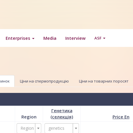
Enterprises
Media
Interview
ASF
винок
Ціни на спермопродукцію
Ціни на товарних поросят
Генетика
Region
(селекція)
Price En
Region
genetics