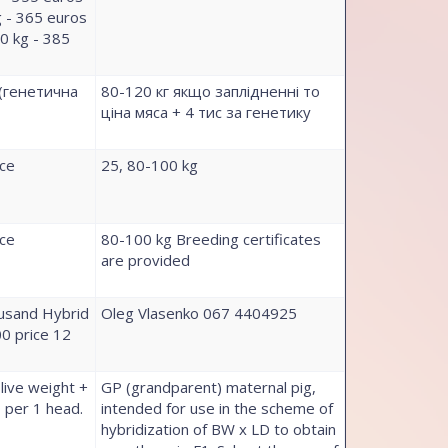
 - 365 euros
0 kg - 385
 (генетична
80-120 кг якщо заплідненні то
ціна мяса + 4 тис за генетику
ice
25, 80-100 kg
ice
80-100 kg Breeding certificates
are provided
ousand Hybrid
Oleg Vlasenko 067 4404925
0 price 12
 live weight +
GP (grandparent) maternal pig,
 per 1 head.
intended for use in the scheme of
hybridization of BW x LD to obtain