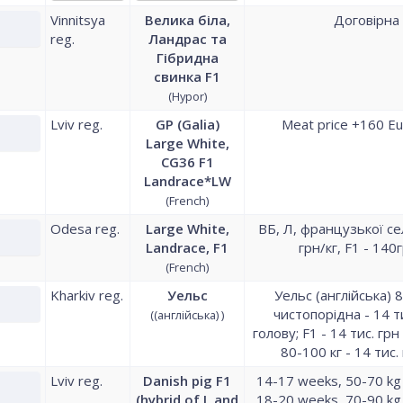
Vinnitsya
Велика біла,
Договірна
reg.
Ландрас та
Гібридна
свинка F1
(Hypor)
Lviv reg.
GP (Galia)
Meat price +160 E
Large White,
CG36 F1
Landrace*LW
(French)
Odesa reg.
Large White,
ВБ, Л, французької сел
Landrace, F1
грн/кг, F1 - 140
(French)
Kharkiv reg.
Уельс
Уельс (англійська) 8
чистопорідна - 14 ти
((англійська) )
голову; F1 - 14 тис. грн
80-100 кг - 14 тис.
Lviv reg.
Danish pig F1
14-17 weeks, 50-70 kg
(hybrid of L and
18-20 weeks, 70-90 kg