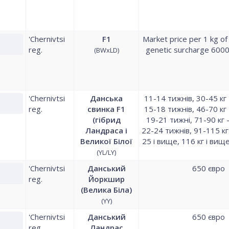
'Chernivtsi
F1
Market price per 1 kg of
reg.
genetic surcharge 6000
(BWxLD)
'Chernivtsi
Данська
11-14 тижнів, 30-45 кг
reg.
свинка F1
15-18 тижнів, 46-70 кг
(гібрид
19-21 тижні, 71-90 кг
Ландраса і
22-24 тижнів, 91-115 к
Великої Білої
25 і вище, 116 кг і ви
(YL/LY)
'Chernivtsi
Данський
650 євро
reg.
Йоркшир
(Велика Біла)
(YY)
'Chernivtsi
Данський
650 євро
reg.
Ландрас