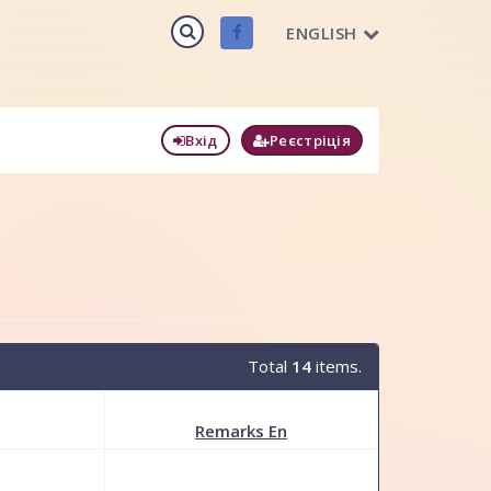
ENGLISH
Вхід
Реєстріція
Total
14
items.
Remarks En