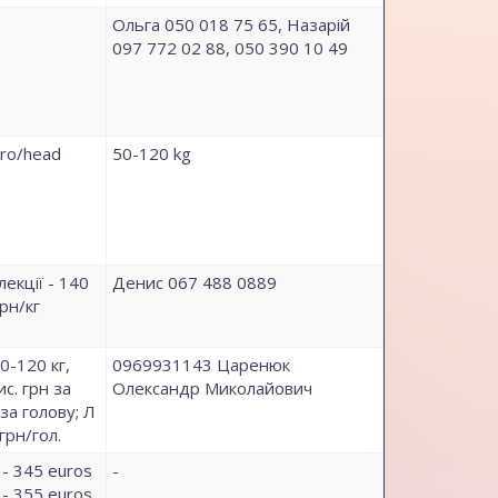
Ольга 050 018 75 65, Назарій
097 772 02 88, 050 390 10 49
uro/head
50-120 kg
екції - 140
Денис 067 488 0889
грн/кг
0-120 кг,
0969931143 Царенюк
с. грн за
Олександр Миколайович
 за голову; Л
 грн/гол.
 - 345 euros
-
 - 355 euros