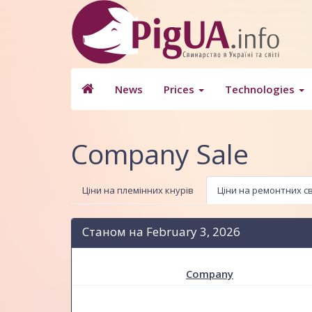
News
Prices
Technologies
Company Sale
Ціни на племінних кнурів
Ціни на ремонтних с
Станом на February 3, 2026
Company