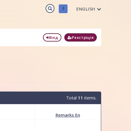
ENGLISH
Вхід
Реєстріція
Total
11
items.
Remarks En