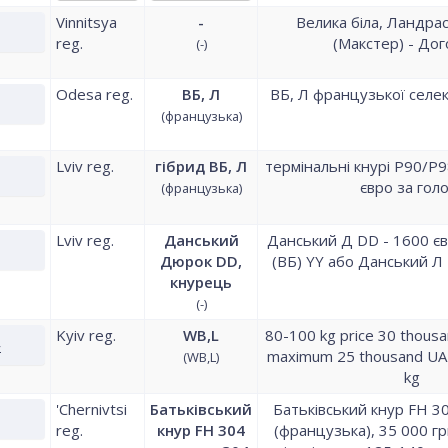
Vinnitsya
-
Велика біла, Ландра
reg.
(Макстер) - Дог
(-)
Odesa reg.
ВБ, Л
ВБ, Л французької селекц
(французька)
Lviv reg.
гібрид ВБ, Л
термінальні кнурі P90/P9
євро за гол
(французька)
Lviv reg.
Данський
Данський Д DD - 1600 єв
Дюрок DD,
(ВБ) YY або Данський Л 
кнурець
(-)
Kyiv reg.
WB,L
80-100 kg price 30 thousa
»
maximum 25 thousand UA
(WB,L)
kg
'Chernivtsi
Батьківський
Батьківський кнур FH 3
reg.
кнур FH 304
(французька), 35 000 грн