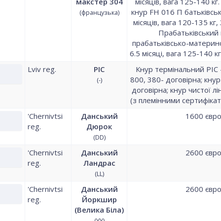
макстер 304
місяців, вага 125-140 к
кнур FH 016 П батьківська 
(французька)
місяців, вага 120-135 кг,
Прабатьківський 
прабатьківсько-материнськ
6.5 місяці, вага 125-140 к
Lviv reg.
PIC
Кнур термінальний РІС 
800, 380- договірна; кнур 
(-)
договірна; кнур чистої лін
(з племінними сертифікат
'Chernivtsi
Данський
1600 євр
reg.
Дюрок
(DD)
'Chernivtsi
Данський
2600 євр
reg.
Ландрас
(LL)
'Chernivtsi
Данський
2600 євр
reg.
Йоркшир
(Велика Біла)
(YY)