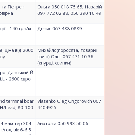
с та Петрен
Ольга 050 018 75 65, Назарій
овірна
097 772 02 88, 050 390 10 49
ії - 140 грн/кг
Денис 067 488 0889
8, ціна від 2000
Михайло(поросята, товарні
ову
свині) Олег 067 471 10 36
(кнурці, свинки)
ро. Данський Й
-
LL - 2600 євро.
nd terminal boar
Vlasenko Oleg Grigorovich 067
H/head, 80-100
4404925
04 макстер 304
Анатолій 050 993 50 06
/гол, вік 6-6.5