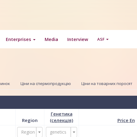
Enterprises
Media
Interview
ASF
винок
Ціни на спермопродукцію
Ціни на товарних поросят
Генетика
Region
(селекція)
Price En
Region
genetics