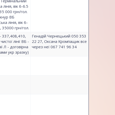
г. Термінальний
лінія, вік 6-6.5
 35 000 грн/гол.
кнур ВБ
а лінія, вік 6-
г, 35000 грн/гол.
- 337,408,410,
Генадій Чернецький 050 353
чистої лінії ВБ -
22 27, Оксана Кромпащик все
ії Л - договірна
через неї 067 741 96 34
ами укр зразку)
о
о
о