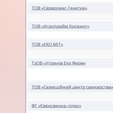
ТОВ «Серволюкс-Генетик»
ТОВ «Агропрайм Холдинг»
ТОВ «ЕКО МІТ»
ТзОВ «Угринів Еко Ферм»
ТОВ «Селекційний центр свинарства
ФГ «Євросвинка–плюс»