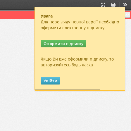
Presentation
Print
Too
Mode
Close
Увага
Для перегляду повної версії необхідно
оформити електронну підписку
Оформити підписку
Якщо Ви вже оформили підписку, то
авторизуйтесь будь ласка
Увійти