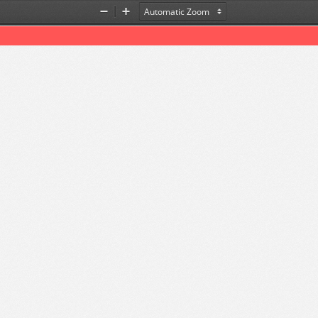
Zoom
Zoom
Out
In