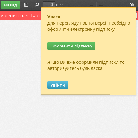
of 0
Назад
Toggle
Find
Zoom
Zoom
Too
Sidebar
Out
In
An error occurred while loading the PDF.
More Information
Close
Увага
Для перегляду повної версії необхідно
оформити електронну підписку
Оформити підписку
Якщо Ви вже оформили підписку, то
авторизуйтесь будь ласка
Увійти