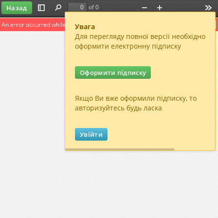
of 0
Назад
Toggle
Find
Zoom
Zoom
Too
Sidebar
Out
In
An error occurred while loading the PDF.
More Information
Close
Увага
Для перегляду повної версії необхідно
оформити електронну підписку
Оформити підписку
Якщо Ви вже оформили підписку, то
авторизуйтесь будь ласка
Увійти