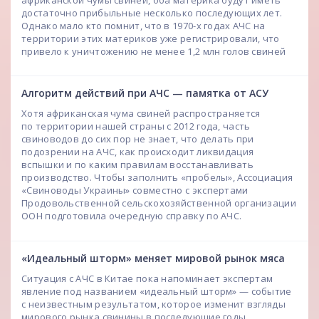
достаточно прибыльные несколько последующих лет.
Однако мало кто помнит, что в 1970-х годах АЧС на
территории этих материков уже регистрировали, что
привело к уничтожению не менее 1,2 млн голов свиней
Алгоритм действий при АЧС — памятка от АСУ
Хотя африканская чума свиней распространяется
по территории нашей страны с 2012 года, часть
свиноводов до сих пор не знает, что делать при
подозрении на АЧС, как происходит ликвидация
вспышки и по каким правилам восстанавливать
производство. Чтобы заполнить «пробелы», Ассоциация
«Свиноводы Украины» совместно с экспертами
Продовольственной сельскохозяйственной организации
ООН подготовила очередную справку по АЧС.
«Идеальный шторм» меняет мировой рынок мяса
Ситуация с АЧС в Китае пока напоминает экспертам
явление под названием «идеальный шторм» — событие
с неизвестным результатом, которое изменит взгляды
мирового рынка свинины в последующие годы.