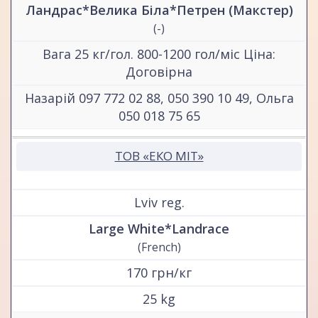
Ландрас*Велика Біла*Петрен (Макстер)
(-)
Вага 25 кг/гол. 800-1200 гол/міс Ціна:
Договірна
Назарій 097 772 02 88, 050 390 10 49, Ольга
050 018 75 65
ТОВ «ЕКО МІТ»
Lviv reg.
Large White*Landrace
(French)
170 грн/кг
25 kg