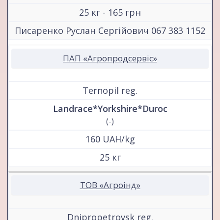
25 кг - 165 грн
Писаренко Руслан Сергійович 067 383 1152
ПАП «Агропродсервіс»
Ternopil reg.
Landrace*Yorkshire*Duroc
(-)
160 UAH/kg
25 кг
ТОВ «Агроінд»
Dnipropetrovsk reg.