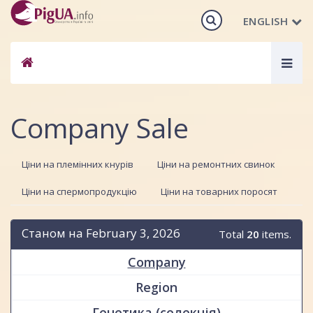
ENGLISH
Togg
navig
Company Sale
Ціни на племінних кнурів
Ціни на ремонтних свинок
Ціни на спермопродукцію
Ціни на товарних поросят
Станом на February 3, 2026
Total
20
items.
Company
Region
Генетика (селекція)