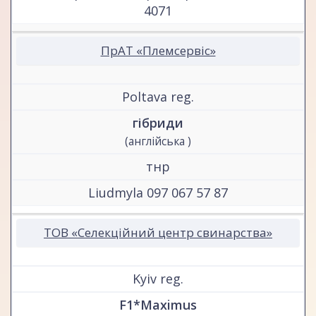
4071
ПрАТ «Племсервіс»
Poltava reg.
гібриди
(англійська )
тнр
Liudmyla 097 067 57 87
ТОВ «Селекційний центр свинарства»
Kyiv reg.
F1*Maximus