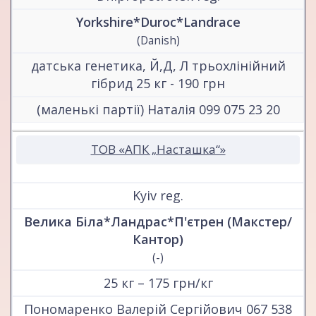
Yorkshire*Duroc*Landrace
(Danish)
датська генетика, Й,Д, Л трьохлінійний
гібрид 25 кг - 190 грн
(маленькі партії) Наталія 099 075 23 20
ТОВ «АПК „Насташка“»
Kyiv reg.
Велика Біла*Ландрас*П'єтрен (Макстер/
Кантор)
(-)
25 кг – 175 грн/кг
Пономаренко Валерій Сергійович 067 538