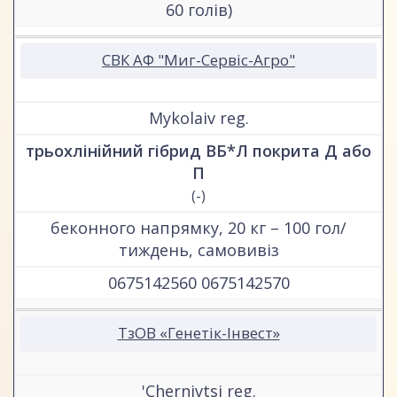
60 голів)
СВК АФ "Миг-Сервіс-Агро"
Mykolaiv reg.
трьохлінійний гібрид ВБ*Л покрита Д або
П
(-)
беконного напрямку, 20 кг – 100 гол/
тиждень, самовивіз
0675142560 0675142570
ТзОВ «Генетік-Інвест»
'Chernivtsi reg.