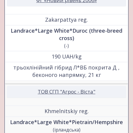
ФГ «Новий рівень 2006»
Zakarpattya reg.
Landrace*Large White*Duroc (three-breed
cross)
(-)
190 UAH/kg
трьохлінійний гібрид Л*ВБ покрита Д ,
беконого напрямку, 21 кг
ТОВ СГП "Агрос - Віста"
Khmelnitskiy reg.
Landrace*Large White*Pietrain/Hempshire
(ірландська)